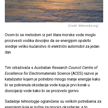
(Credit: Wikimedia.org)
Ovom bi se metodom iz pet litara morske vode moglo
proizvesti vodika dovoljno da se energijom opskrbi
srednje veliko kućanstvo ili električni automobil za jedan
dan.
Tim istraživača s
Australian Research Council Centre of
Excellence for Electromaterials Science
(ACES) razvio je
katalizator kojem je potrebno mnogo manje energije kako
bi se pokrenula oksidacija vode koja je prvi korak u
disocijaciji vode kako bi se proizvelo gorivo.
Sadašnje tehnologije ograničene su velikim potrebama za
energijom koja je nužna za proces oksidacije, a to