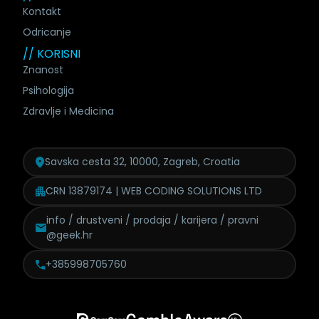
Kontakt
Odricanje
// KORISNI
Znanost
Psihologija
Zdravlje i Medicina
Savska cesta 32, 10000, Zagreb, Croatia
CRN 13879174 | WEB CODING SOLUTIONS LTD
info / drustveni / prodaja /
karijera / pravni
@geek.hr
+385998705760