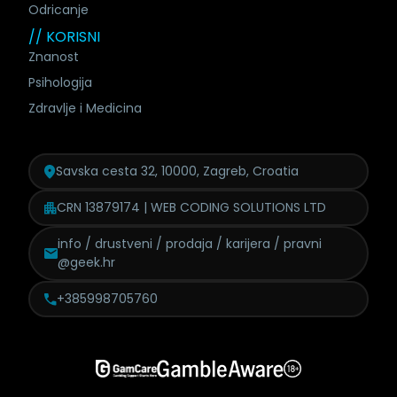
Odricanje
// KORISNI
Znanost
Psihologija
Zdravlje i Medicina
Savska cesta 32, 10000, Zagreb, Croatia
CRN 13879174 | WEB CODING SOLUTIONS LTD
info / drustveni / prodaja /
karijera / pravni
@geek.hr
+385998705760