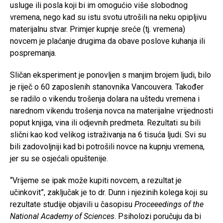
usluge ili posla koji bi im omogućio više slobodnog
vremena, nego kad su istu svotu utrošili na neku opipljivu
materijalnu stvar. Primjer kupnje sreće (tj. vremena)
novcem je plaćanje drugima da obave poslove kuhanja ili
pospremanja.
Sličan eksperiment je ponovljen s manjim brojem ljudi, bilo
je riječ o 60 zaposlenih stanovnika Vancouvera. Također
se radilo o vikendu trošenja dolara na uštedu vremena i
narednom vikendu trošenja novca na materijalne vrijednosti
poput knjiga, vina ili odjevnih predmeta. Rezultati su bili
slični kao kod velikog istraživanja na 6 tisuća ljudi. Svi su
bili zadovoljniji kad bi potrošili novce na kupnju vremena,
jer su se osjećali opuštenije.
“Vrijeme se ipak može kupiti novcem, a rezultat je
učinkovit”, zaključak je to dr. Dunn i njezinih kolega koji su
rezultate studije objavili u časopisu
Proceeedings of the
National Academy of Sciences
. Psiholozi poručuju da bi