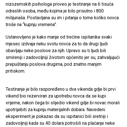
nizozemskih psihologa proveo je testiranje na 6 tisuća
odraslih osoba, među kojima je bilo prisutno i 800
milijunaša. Postavljana su im i pitanja o tome koliko novca
troše na “kupnju vremena”.
Ustanovljeno je kako manje od trećine ispitanika svaki
mjesec izdvaja neku svotu novca za to da drugi ljudi
obavljaju neke poslove za njih. Upravo su ti ljudi bili
smireniji i zadovoljniji životom općenito jer su, zahvaljujući
prepuštanju poslova drugima, pod znatno manjim
pritiskom.
Testiranje je bilo raspoređeno u dva vikenda gdje bi prvi
vikend bio rezerviran za upotrebu novca da se kupi
vrijeme, nakon čega bi slijedio vikend gdje bi novac morali
upotrijebiti za kupnju materijalnih dobara. Navedeni
eksperiment je pokazao da su ispitanici bili sretniji i
zadovoljniji kada su 40 dolara potrošili na plaćanje neke