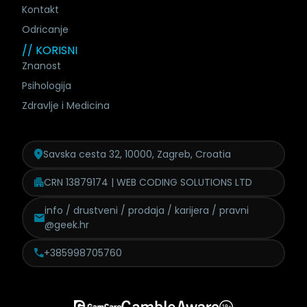
Kontakt
Odricanje
// KORISNI
Znanost
Psihologija
Zdravlje i Medicina
Savska cesta 32, 10000, Zagreb, Croatia
CRN 13879174 | WEB CODING SOLUTIONS LTD
info / drustveni / prodaja /
karijera / pravni
@geek.hr
+385998705760