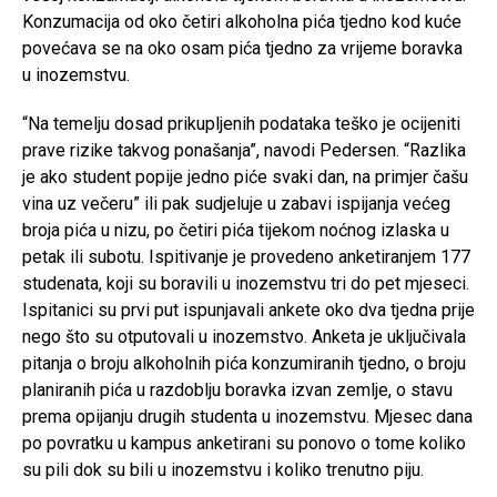
Konzumacija od oko četiri alkoholna pića tjedno kod kuće
povećava se na oko osam pića tjedno za vrijeme boravka
u inozemstvu.
“Na temelju dosad prikupljenih podataka teško je ocijeniti
prave rizike takvog ponašanja”, navodi Pedersen. “Razlika
je ako student popije jedno piće svaki dan, na primjer čašu
vina uz večeru” ili pak sudjeluje u zabavi ispijanja većeg
broja pića u nizu, po četiri pića tijekom noćnog izlaska u
petak ili subotu. Ispitivanje je provedeno anketiranjem 177
studenata, koji su boravili u inozemstvu tri do pet mjeseci.
Ispitanici su prvi put ispunjavali ankete oko dva tjedna prije
nego što su otputovali u inozemstvo. Anketa je uključivala
pitanja o broju alkoholnih pića konzumiranih tjedno, o broju
planiranih pića u razdoblju boravka izvan zemlje, o stavu
prema opijanju drugih studenta u inozemstvu. Mjesec dana
po povratku u kampus anketirani su ponovo o tome koliko
su pili dok su bili u inozemstvu i koliko trenutno piju.