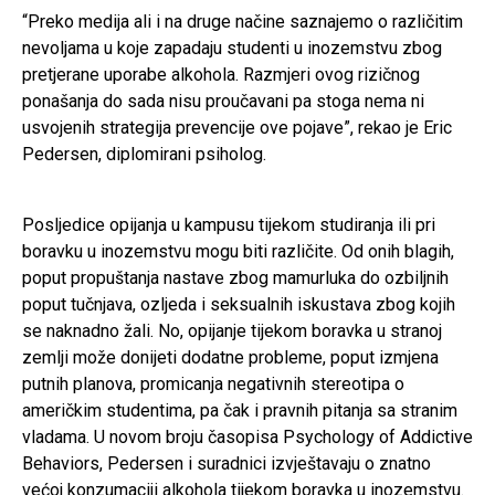
“Preko medija ali i na druge načine saznajemo o različitim
nevoljama u koje zapadaju studenti u inozemstvu zbog
pretjerane uporabe alkohola. Razmjeri ovog rizičnog
ponašanja do sada nisu proučavani pa stoga nema ni
usvojenih strategija prevencije ove pojave”, rekao je Eric
Pedersen, diplomirani psiholog.
Posljedice opijanja u kampusu tijekom studiranja ili pri
boravku u inozemstvu mogu biti različite. Od onih blagih,
poput propuštanja nastave zbog mamurluka do ozbiljnih
poput tučnjava, ozljeda i seksualnih iskustava zbog kojih
se naknadno žali. No, opijanje tijekom boravka u stranoj
zemlji može donijeti dodatne probleme, poput izmjena
putnih planova, promicanja negativnih stereotipa o
američkim studentima, pa čak i pravnih pitanja sa stranim
vladama. U novom broju časopisa Psychology of Addictive
Behaviors, Pedersen i suradnici izvještavaju o znatno
većoj konzumaciji alkohola tijekom boravka u inozemstvu.