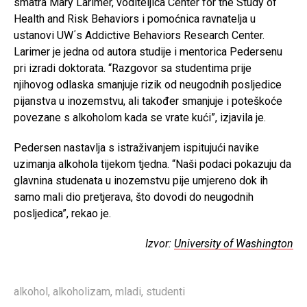
smatra Mary Larimer, voditeljica Center for the Study of
Health and Risk Behaviors i pomoćnica ravnatelja u
ustanovi UW΄s Addictive Behaviors Research Center.
Larimer je jedna od autora studije i mentorica Pedersenu
pri izradi doktorata. “Razgovor sa studentima prije
njihovog odlaska smanjuje rizik od neugodnih posljedice
pijanstva u inozemstvu, ali također smanjuje i poteškoće
povezane s alkoholom kada se vrate kući”, izjavila je.
Pedersen nastavlja s istraživanjem ispitujući navike
uzimanja alkohola tijekom tjedna. “Naši podaci pokazuju da
glavnina studenata u inozemstvu pije umjereno dok ih
samo mali dio pretjerava, što dovodi do neugodnih
posljedica”, rekao je.
Izvor:
University of Washington
alkohol
,
alkoholizam
,
mladi
,
studenti