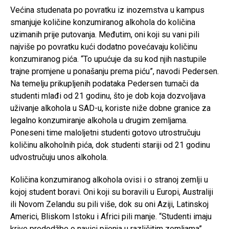
Većina studenata po povratku iz inozemstva u kampus
smanjuje količine konzumiranog alkohola do količina
uzimanih prije putovanja. Međutim, oni koji su vani pili
najviše po povratku kući dodatno povećavaju količinu
konzumiranog pića. “To upućuje da su kod njih nastupile
trajne promjene u ponašanju prema piću”, navodi Pedersen.
Na temelju prikupljenih podataka Pedersen tumači da
studenti mlađi od 21 godinu, što je dob koja dozvoljava
uživanje alkohola u SAD-u, koriste niže dobne granice za
legalno konzumiranje alkohola u drugim zemljama.
Poneseni time maloljetni studenti gotovo utrostručuju
količinu alkoholnih pića, dok studenti stariji od 21 godinu
udvostručuju unos alkohola.
Količina konzumiranog alkohola ovisi i o stranoj zemlji u
kojoj student boravi. Oni koji su boravili u Europi, Australiji
ili Novom Zelandu su pili više, dok su oni Aziji, Latinskoj
Americi, Bliskom Istoku i Africi pili manje. “Studenti imaju
krive predodžbe o navici pijenja u različitim zemljama”,