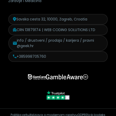
Zdravlje i Medicina
Savska cesta 32, 10000, Zagreb, Croatia
CRN 13879174 | WEB CODING SOLUTIONS LTD
info / drustveni / prodaja /
karijera / pravni
@geek.hr
+385998705760
Politika pritužbi
Izjava o modernom ropstvu
GDPR
Eticki kodeks