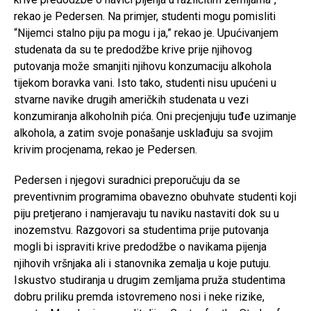
rekao je Pedersen. Na primjer, studenti mogu pomisliti
“Nijemci stalno piju pa mogu i ja,” rekao je. Upućivanjem
studenata da su te predodžbe krive prije njihovog
putovanja može smanjiti njihovu konzumaciju alkohola
tijekom boravka vani. Isto tako, studenti nisu upućeni u
stvarne navike drugih američkih studenata u vezi
konzumiranja alkoholnih pića. Oni precjenjuju tuđe uzimanje
alkohola, a zatim svoje ponašanje usklađuju sa svojim
krivim procjenama, rekao je Pedersen.
Pedersen i njegovi suradnici preporučuju da se
preventivnim programima obavezno obuhvate studenti koji
piju pretjerano i namjeravaju tu naviku nastaviti dok su u
inozemstvu. Razgovori sa studentima prije putovanja
mogli bi ispraviti krive predodžbe o navikama pijenja
njihovih vršnjaka ali i stanovnika zemalja u koje putuju.
Iskustvo studiranja u drugim zemljama pruža studentima
dobru priliku premda istovremeno nosi i neke rizike,