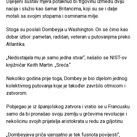
Dijeljeni sustav mjera potaknuo bi trgovinu između dviju
nacija i služio kao šamar Britancima, koji su se i dalje
motali sa svojim stopama i osminama milje.
Stoga su poslali Dombeyja u Washington. On se činio kao
dobar izbor: pametan, radišan, veteran u putovanjima preko
Atlantika.
„Nedostajala mu je samo jedna stvar“, našalio se NIST-ov
knjižničar Keith Martin. „Sreća.“
Nekoliko godina prije toga, Dombey je bio dijelom jednog
kolektivnog putovanja koje je također završilo otmicom i
zatvorom.
Pobjegao je iz španjolskog zatvora i vratio se u Francusku
samo da bi pronašao svoju zemlju u grčevima revolucije i
nekolicinu svojih prijatelja aristokrata u redu za giljotinu.
„Dombeyjeva priča vjerojatno je tek fusnota povijesti“,