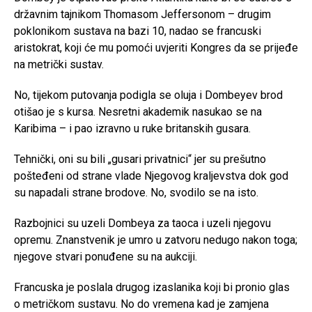
državnim tajnikom Thomasom Jeffersonom – drugim
poklonikom sustava na bazi 10, nadao se francuski
aristokrat, koji će mu pomoći uvjeriti Kongres da se prijeđe
na metrički sustav.
No, tijekom putovanja podigla se oluja i Dombeyev brod
otišao je s kursa. Nesretni akademik nasukao se na
Karibima – i pao izravno u ruke britanskih gusara.
Tehnički, oni su bili „gusari privatnici“ jer su prešutno
pošteđeni od strane vlade Njegovog kraljevstva dok god
su napadali strane brodove. No, svodilo se na isto.
Razbojnici su uzeli Dombeya za taoca i uzeli njegovu
opremu. Znanstvenik je umro u zatvoru nedugo nakon toga;
njegove stvari ponuđene su na aukciji.
Francuska je poslala drugog izaslanika koji bi pronio glas
o metričkom sustavu. No do vremena kad je zamjena