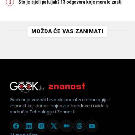
Što je bijeli patuljak? 13 odgovora koje morate znati
MOŽDA ĆE VAS ZANIMATI
Geek.hr je vodeći hrvatski portal za tehnologiju i
znanost koji donosi najnovije trendove i uvide iz
područja Tehnologije i Znanosti.