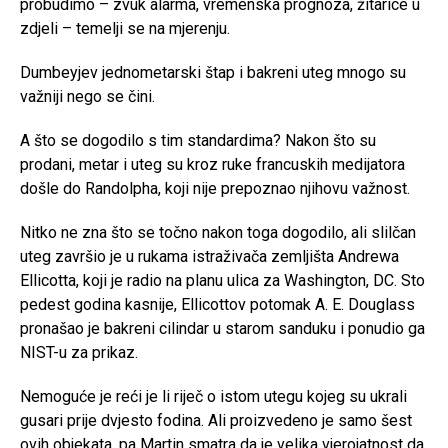
probudimo – zvuk alarma, vremenska prognoza, žitarice u
zdjeli – temelji se na mjerenju.
Dumbeyjev jednometarski štap i bakreni uteg mnogo su
važniji nego se čini.
A što se dogodilo s tim standardima? Nakon što su
prodani, metar i uteg su kroz ruke francuskih medijatora
došle do Randolpha, koji nije prepoznao njihovu važnost.
Nitko ne zna što se točno nakon toga dogodilo, ali slilčan
uteg završio je u rukama istraživača zemljišta Andrewa
Ellicotta, koji je radio na planu ulica za Washington, DC. Sto
pedest godina kasnije, Ellicottov potomak A. E. Douglass
pronašao je bakreni cilindar u starom sanduku i ponudio ga
NIST-u za prikaz.
Nemoguće je reći je li riječ o istom utegu kojeg su ukrali
gusari prije dvjesto fodina. Ali proizvedeno je samo šest
ovih objekata, pa Martin smatra da je velika vjerojatnost da