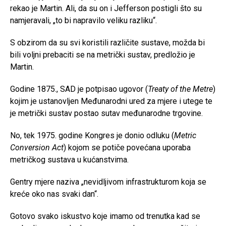
rekao je Martin. Ali, da su on i Jefferson postigli što su
namjeravali, „to bi napravilo veliku razliku“.
S obzirom da su svi koristili različite sustave, možda bi
bili voljni prebaciti se na metrički sustav, predložio je
Martin.
Godine 1875., SAD je potpisao ugovor (
Treaty of the Metre
)
kojim je ustanovljen Međunarodni ured za mjere i utege te
je metrički sustav postao sutav međunarodne trgovine.
No, tek 1975. godine Kongres je donio odluku (
Metric
Conversion Act
) kojom se potiče povećana uporaba
metričkog sustava u kućanstvima.
Gentry mjere naziva „nevidljivom infrastrukturom koja se
kreće oko nas svaki dan“.
Gotovo svako iskustvo koje imamo od trenutka kad se