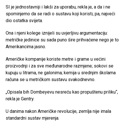
SI je jednostavniji i lakši za uporabu, rekla je, a da i ne
spominjemo da se radi o sustavu koji koristi, pa, najveći
dio ostatka svijeta.
Ona i njeni kolege iznijeli su uvjerljivu argumentaciju:
metričke jedinice su sada puno šire prihvaćene nego je to
Amerikancima jasno.
Američke kompanije koriste metre i grame u većini
proizvodnji i za sve međunarodne razmjene; sokovi se
kupuju u litrama, ne galonima; kemija u srednjim školama
računa se u metričkom sustavu svakodnevno.
„Opisala bih Dombeyevu nesreću kao propuštenu priliku“,
rekla je Gentry.
U danima nakon Američke revolucije, zemlja nije imala
standardni sustav mjerenja.