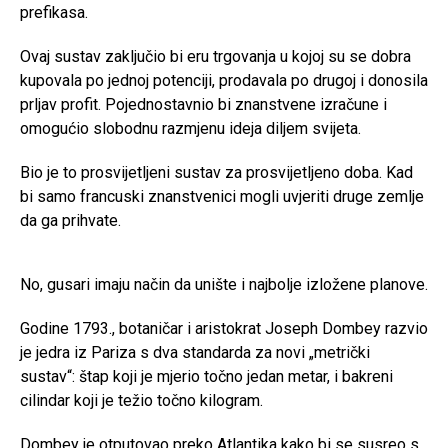
prefikasa.
Ovaj sustav zaključio bi eru trgovanja u kojoj su se dobra
kupovala po jednoj potenciji, prodavala po drugoj i donosila
prljav profit. Pojednostavnio bi znanstvene izračune i
omogućio slobodnu razmjenu ideja diljem svijeta.
Bio je to prosvijetljeni sustav za prosvijetljeno doba. Kad
bi samo francuski znanstvenici mogli uvjeriti druge zemlje
da ga prihvate.
No, gusari imaju način da unište i najbolje izložene planove.
Godine 1793., botaničar i aristokrat Joseph Dombey razvio
je jedra iz Pariza s dva standarda za novi „metrički
sustav“: štap koji je mjerio točno jedan metar, i bakreni
cilindar koji je težio točno kilogram.
Dombey je otputovao preko Atlantika kako bi se susreo s