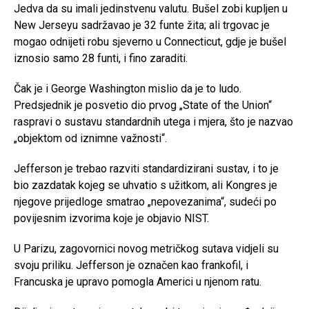
Jedva da su imali jedinstvenu valutu. Bušel zobi kupljen u
New Jerseyu sadržavao je 32 funte žita; ali trgovac je
mogao odnijeti robu sjeverno u Connecticut, gdje je bušel
iznosio samo 28 funti, i fino zaraditi.
Čak je i George Washington mislio da je to ludo.
Predsjednik je posvetio dio prvog „State of the Union“
raspravi o sustavu standardnih utega i mjera, što je nazvao
„objektom od iznimne važnosti“.
Jefferson je trebao razviti standardizirani sustav, i to je
bio zazdatak kojeg se uhvatio s užitkom, ali Kongres je
njegove prijedloge smatrao „nepovezanima“, sudeći po
povijesnim izvorima koje je objavio NIST.
U Parizu, zagovornici novog metričkog sutava vidjeli su
svoju priliku. Jefferson je označen kao frankofil, i
Francuska je upravo pomogla Americi u njenom ratu.