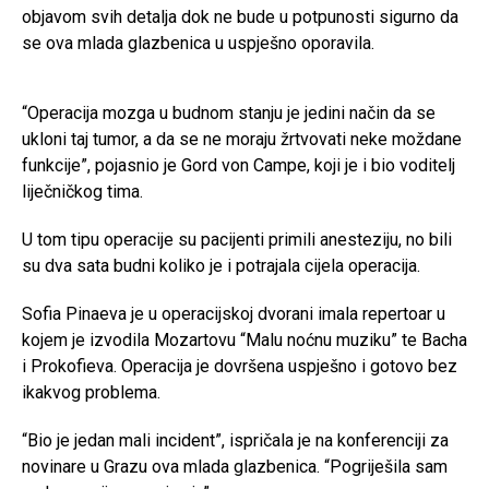
objavom svih detalja dok ne bude u potpunosti sigurno da
se ova mlada glazbenica u uspješno oporavila.
“Operacija mozga u budnom stanju je jedini način da se
ukloni taj tumor, a da se ne moraju žrtvovati neke moždane
funkcije”, pojasnio je Gord von Campe, koji je i bio voditelj
liječničkog tima.
U tom tipu operacije su pacijenti primili anesteziju, no bili
su dva sata budni koliko je i potrajala cijela operacija.
Sofia Pinaeva je u operacijskoj dvorani imala repertoar u
kojem je izvodila Mozartovu “Malu noćnu muziku” te Bacha
i Prokofieva. Operacija je dovršena uspješno i gotovo bez
ikakvog problema.
“Bio je jedan mali incident”, ispričala je na konferenciji za
novinare u Grazu ova mlada glazbenica. “Pogriješila sam