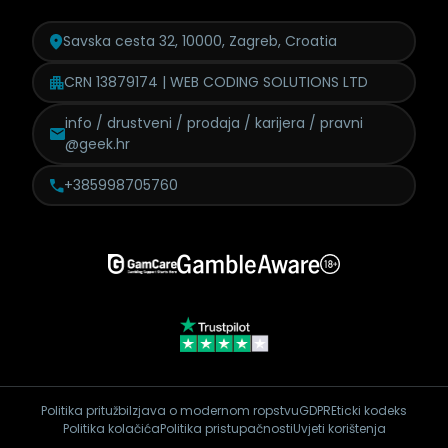
Savska cesta 32, 10000, Zagreb, Croatia
CRN 13879174 | WEB CODING SOLUTIONS LTD
info / drustveni / prodaja /
karijera / pravni
@geek.hr
+385998705760
Politika pritužbi
Izjava o modernom ropstvu
GDPR
Eticki kodeks
Politika kolačića
Politika pristupačnosti
Uvjeti korištenja