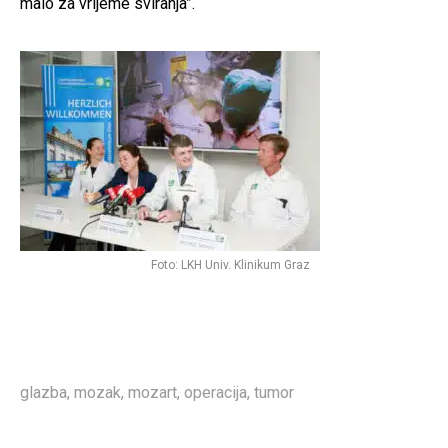
malo za vrijeme sviranja”.
Foto: LKH Univ. Klinikum Graz
glazba
,
mozak
,
mozart
,
operacija
,
tumor