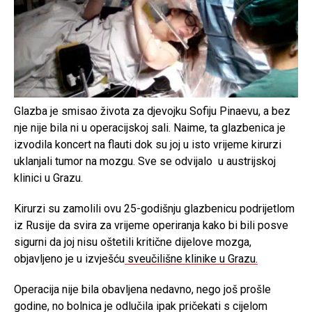
Glazba je smisao života za djevojku Sofiju Pinaevu, a bez
nje nije bila ni u operacijskoj sali. Naime, ta glazbenica je
izvodila koncert na flauti dok su joj u isto vrijeme kirurzi
uklanjali tumor na mozgu. Sve se odvijalo u austrijskoj
klinici u Grazu.
Kirurzi su zamolili ovu 25-godišnju glazbenicu podrijetlom
iz Rusije da svira za vrijeme operiranja kako bi bili posve
sigurni da joj nisu oštetili kritične dijelove mozga,
objavljeno je u izvješću
sveučilišne klinike u Grazu.
Operacija nije bila obavljena nedavno, nego još prošle
godine, no bolnica je odlučila ipak pričekati s cijelom