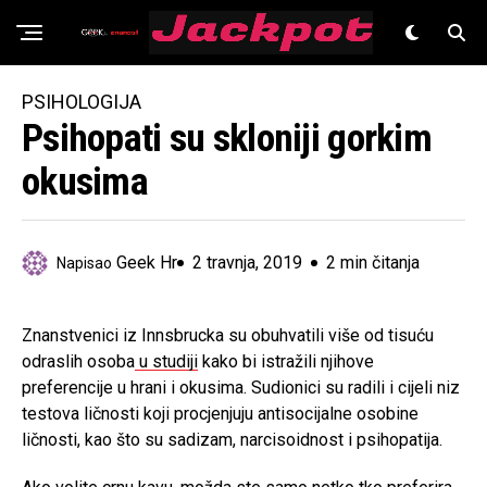
Znanost
PSIHOLOGIJA
Psihopati su skloniji gorkim
okusima
Geek Hr
2 travnja, 2019
2 min čitanja
Napisao
Znanstvenici iz Innsbrucka su obuhvatili više od tisuću
odraslih osoba
u studiji
kako bi istražili njihove
preferencije u hrani i okusima. Sudionici su radili i cijeli niz
testova ličnosti koji procjenjuju antisocijalne osobine
ličnosti, kao što su sadizam, narcisoidnost i psihopatija.