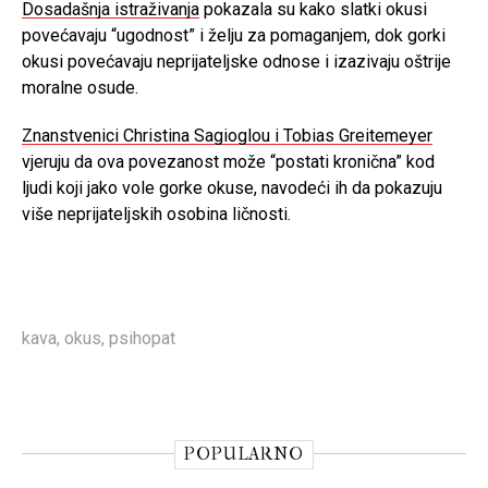
Dosadašnja istraživanja
pokazala su kako slatki okusi
povećavaju “ugodnost” i želju za pomaganjem, dok gorki
okusi povećavaju neprijateljske odnose i izazivaju oštrije
moralne osude.
Znanstvenici Christina Sagioglou i Tobias Greitemeyer
vjeruju da ova povezanost može “postati kronična” kod
ljudi koji jako vole gorke okuse, navodeći ih da pokazuju
više neprijateljskih osobina ličnosti.
kava
,
okus
,
psihopat
POPULARNO