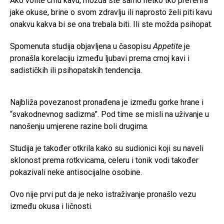
Ako volite crnu kavu, možda ste samo netko tko preferira
jake okuse, brine o svom zdravlju ili naprosto želi piti kavu
onakvu kakva bi se ona trebala biti. Ili ste možda psihopat.
Spomenuta studija objavljena u časopisu
Appetite
je
pronašla korelaciju između ljubavi prema crnoj kavi i
sadističkih ili psihopatskih tendencija.
Najbliža povezanost pronađena je između gorke hrane i
“svakodnevnog sadizma”. Pod time se misli na uživanje u
nanošenju umjerene razine boli drugima.
Studija je također otkrila kako su sudionici koji su naveli
sklonost prema rotkvicama, celeru i tonik vodi također
pokazivali neke antisocijalne osobine.
Ovo nije prvi put da je neko istraživanje pronašlo vezu
između okusa i ličnosti.