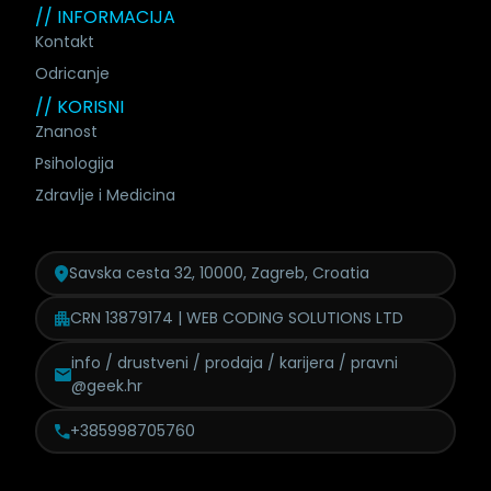
// INFORMACIJA
Kontakt
Odricanje
// KORISNI
Znanost
Psihologija
Zdravlje i Medicina
Savska cesta 32, 10000, Zagreb, Croatia
CRN 13879174 | WEB CODING SOLUTIONS LTD
info / drustveni / prodaja /
karijera / pravni
@geek.hr
+385998705760