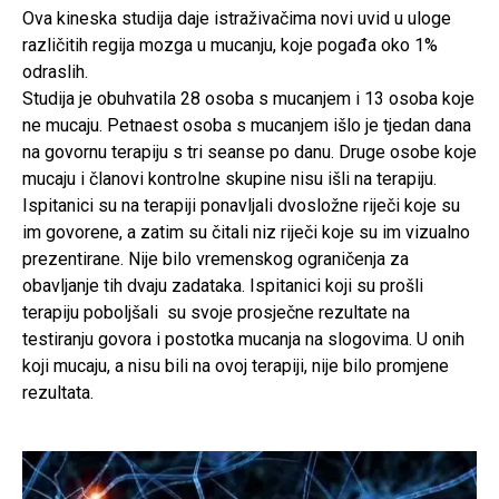
Ova kineska studija daje istraživačima novi uvid u uloge
različitih regija mozga u mucanju, koje pogađa oko 1%
odraslih.
Studija je obuhvatila 28 osoba s mucanjem i 13 osoba koje
ne mucaju. Petnaest osoba s mucanjem išlo je tjedan dana
na govornu terapiju s tri seanse po danu. Druge osobe koje
mucaju i članovi kontrolne skupine nisu išli na terapiju.
Ispitanici su na terapiji ponavljali dvosložne riječi koje su
im govorene, a zatim su čitali niz riječi koje su im vizualno
prezentirane. Nije bilo vremenskog ograničenja za
obavljanje tih dvaju zadataka. Ispitanici koji su prošli
terapiju poboljšali su svoje prosječne rezultate na
testiranju govora i postotka mucanja na slogovima. U onih
koji mucaju, a nisu bili na ovoj terapiji, nije bilo promjene
rezultata.