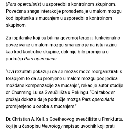
(
Pars opercularis
) u usporedbi s kontrolnom skupinom.
Povećana snaga interakcije pronađena je u malom mozgu
kod ispitanika s mucanjem u usporedbi s kontrolnom
skupinom.
Za ispitanike koji su bili na govornoj terapiji, funkcionalno
povezivanje u malom mozgu smanjeno je na istu razinu
kao kod kontrolne skupine, dok nije bilo promjena u
području
Pars opercularis
.
“Ovi rezultati pokazuju da se mozak može reorganizirati s
terapijom te da su promjene u malom mozgu posljedica
moždane kompenzacije za mucanje”, rekao je autor studije
dr. Chunming Lu sa Sveučilišta u Pekingu. “Oni također
pružaju dokaze da je područje mozga
Pars opercularis
promijenjeno u osoba s mucanjem.”
Dr. Christian A. Kell, s Goetheovog sveučilišta u Frankfurtu,
koji je u časopisu
Neurology
napisao uvodnik koji prati