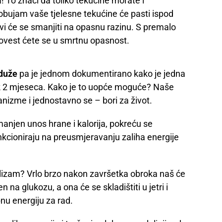
! To znači da toliko tekućine morate i
obujam vaše tjelesne tekućine će pasti ispod
i će se smanjiti na opasnu razinu. S premalo
 i dovest ćete se u smrtnu opasnost.
 duže
pa je jednom dokumentirano kako je jedna
ak 2 mjeseca. Kako je to uopće moguće? Naše
izme i jednostavno se – bori za život.
manjen unos hrane i kalorija, pokreću se
nkcioniraju na preusmjeravanju zaliha energije
izam? Vrlo brzo nakon završetka obroka naš će
 na glukozu, a ona će se skladištiti u jetri i
bnu energiju za rad.