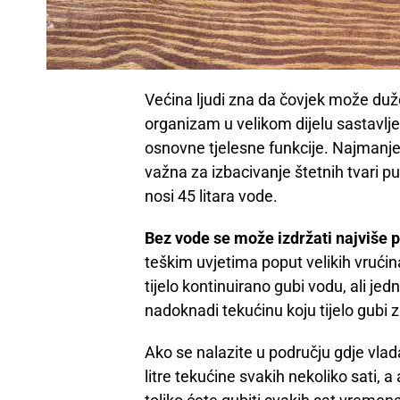
Većina ljudi zna da čovjek može duže
organizam u velikom dijelu sastavlj
osnovne tjelesne funkcije. Najmanje 
važna za izbacivanje štetnih tvari 
nosi 45 litara vode.
Bez vode se može izdržati najviše 
teškim uvjetima poput velikih vrućin
tijelo kontinuirano gubi vodu, ali je
nadoknadi tekućinu koju tijelo gubi
Ako se nalazite u području gdje vlad
litre tekućine svakih nekoliko sati,