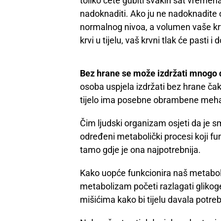
toliko ćete gubiti svakih sat vremena
nadoknaditi. Ako ju ne nadoknadite 
normalnog nivoa, a volumen vaše krv
krvi u tijelu, vaš krvni tlak će pasti
Bez hrane se može izdržati mnogo
osoba uspjela izdržati bez hrane č
tijelo ima posebne obrambene mehan
Čim ljudski organizam osjeti da je s
određeni metabolički procesi koji fu
tamo gdje je ona najpotrebnija.
Kako uopće funkcionira naš metabol
metabolizam početi razlagati glikogen
mišićima kako bi tijelu davala potre