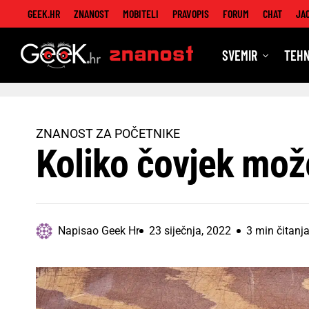
GEEK.HR
ZNANOST
MOBITELI
PRAVOPIS
FORUM
CHAT
JA
SVEMIR
TEHN
Znanost
ZNANOST ZA POČETNIKE
Koliko čovjek može
Napisao
Geek Hr
23 siječnja, 2022
3 min čitanj