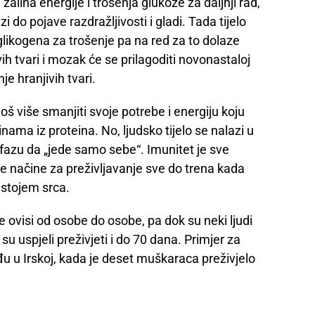
zaliha energije i trošenja glukoze za daljnji rad,
i do pojave razdražljivosti i gladi. Tada tijelo
glikogena za trošenje pa na red za to dolaze
h tvari i mozak će se prilagoditi novonastaloj
anje hranjivih tvari.
 više smanjiti svoje potrebe i energiju koju
inama iz proteina. No, ljudsko tijelo se nalazi u
 u fazu da „jede samo sebe“. Imunitet je sve
nove načine za preživljavanje sve do trena kada
stojem srca.
te ovisi od osobe do osobe, pa dok su neki ljudi
u uspjeli preživjeti i do 70 dana. Primjer za
đu u Irskoj, kada je deset muškaraca preživjelo