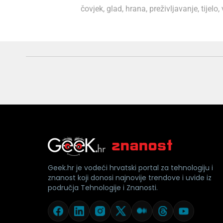
čovjek
,
glad
,
hrana
,
preživljavanje
,
tijelo
,
Geek.hr je vodeći hrvatski portal za tehnologiju i
znanost koji donosi najnovije trendove i uvide iz
područja Tehnologije i Znanosti.