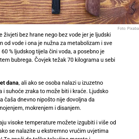
Foto: Pixab
 živjeti bez hrane nego bez vode jer je ljudski
en od vode i ona je nužna za metabolizam i sve
60 % ljudskog tijela čini voda, a posebno je
putem bubrega. Čovjek težak 70 kilograma u sebi
pet dana
, ali ako se osoba nalazi u izuzetno
a i suhoće zraka to može biti i kraće. Ljudsko
dna čaša dnevno nipošto nije dovoljna da
 znojenjem, mokrenjem i disanjem.
aju visoke temperature možete izgubiti i više od
 a ako se nalazite u ekstremno vrućim uvjetima