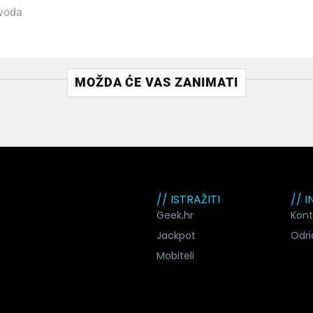
voda
MOŽDA ĆE VAS ZANIMATI
// ISTRAŽITI
// 
Geek.hr
Kont
Jackpot
Odri
Mobiteli