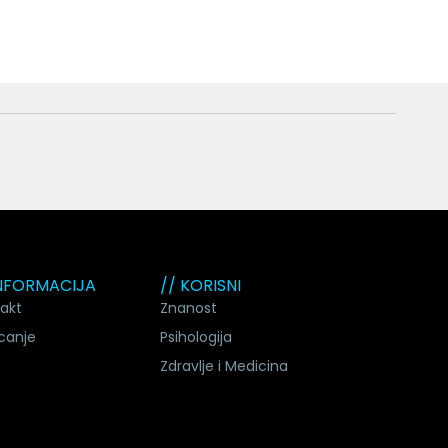
INFORMACIJA
// KORISNI
akt
Znanost
canje
Psihologija
Zdravlje i Medicina