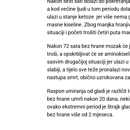
Nakon šest sati dolazi do pokretanja 
a kod većine ljudi u tom periodu dolaz
ulazi u stanje ketoze jer više nema 
masne kiseline. Zbog manjka hranjivi
situaciji i početi trošiti četiri puta m
Nakon 72 sata bez hrane mozak će još
troši, a opskrbljivat će se aminokisel
sasvim drugačijoj situaciji jer ulazi
slabiji, a tijelo sve teže pronalazi 
nastupa smrt, obično uzrokovana za
Raspon umiranja od gladi je različit 
bez hrane umrli nakon 20 dana, neki s
ovako ekstremni period je štrajk gla
bez hrane više od 2 mjeseca.