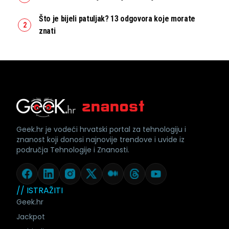
Što je bijeli patuljak? 13 odgovora koje morate
znati
Geek.hr je vodeći hrvatski portal za tehnologiju i
znanost koji donosi najnovije trendove i uvide iz
područja Tehnologije i Znanosti.
// ISTRAŽITI
Geek.hr
Jackpot