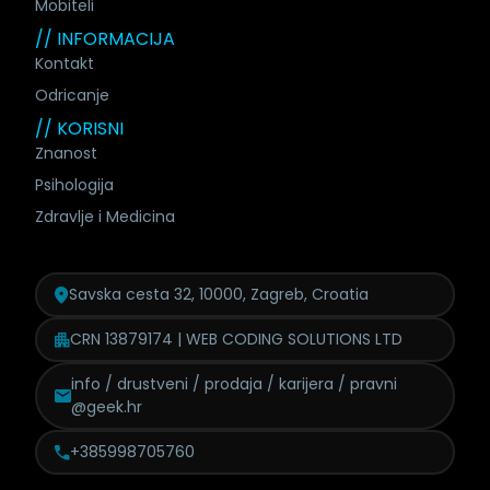
Mobiteli
// INFORMACIJA
Kontakt
Odricanje
// KORISNI
Znanost
Psihologija
Zdravlje i Medicina
Savska cesta 32, 10000, Zagreb, Croatia
CRN 13879174 | WEB CODING SOLUTIONS LTD
info / drustveni / prodaja /
karijera / pravni
@geek.hr
+385998705760