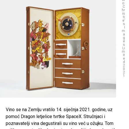
o:
C
hr
is
ti
e’
s
I
m
a
g
e
s
Li
m
it
e
d
2
0
2
1
Vino se na Zemlju vratilo 14. siječnja 2021. godine, uz
pomoć Dragon letjelice tvrtke SpaceX. Stručnjaci i
poznavatelji vina degustirali su vino već u ožujku. Tom