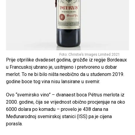
Foto: Christie’s Images Limited 2021
Prije otprilike dvadeset godina, grožđe iz regije Bordeaux
u Francuskoj ubrano je, usitnjeno i pretvoreno u dobar
merlot. To ne bi bilo ništa neobično da u studenom 2019.
godine boce tog vina nisu lansirane u svemir.
Ovo “svemirsko vino” – dvanaest boca Pétrus merlota iz
2000. godine, čija se vrijednost obično procjenjuje na oko
6000 dolara po komadu – provelo je 438 dana na
Međunarodnoj svemirskoj stanici (ISS) pa je cijena
porasla.