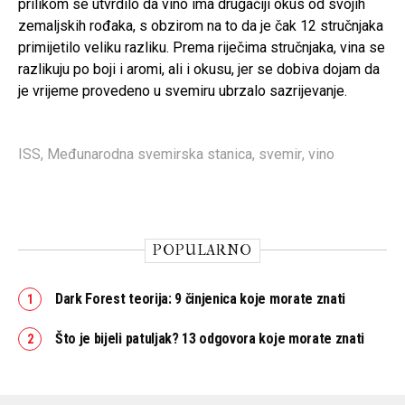
prilikom se utvrdilo da vino ima drugačiji okus od svojih
zemaljskih rođaka, s obzirom na to da je čak 12 stručnjaka
primijetilo veliku razliku. Prema riječima stručnjaka, vina se
razlikuju po boji i aromi, ali i okusu, jer se dobiva dojam da
je vrijeme provedeno u svemiru ubrzalo sazrijevanje.
ISS
,
Međunarodna svemirska stanica
,
svemir
,
vino
POPULARNO
Dark Forest teorija: 9 činjenica koje morate znati
Što je bijeli patuljak? 13 odgovora koje morate znati