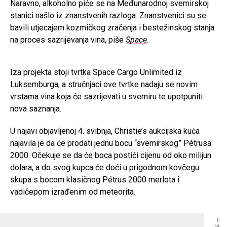
Naravno, alkoholno piće se na Međunarodnoj svemirskoj
stanici našlo iz znanstvenih razloga. Znanstvenici su se
bavili utjecajem kozmičkog zračenja i bestežinskog stanja
na proces sazrijevanja vina, piše
Space
.
Iza projekta stoji tvrtka Space Cargo Unlimited iz
Luksemburga, a stručnjaci ove tvrtke nadaju se novim
vrstama vina koja će sazrijevati u svemiru te upotpuniti
nova saznanja.
U najavi objavljenoj 4. svibnja, Christie’s aukcijska kuća
najavila je da će prodati jednu bocu “svemirskog” Pétrusa
2000. Očekuje se da će boca postići cijenu od oko milijun
dolara, a do svog kupca će doći u prigodnom kovčegu
skupa s bocom klasičnog Pétrus 2000 merlota i
vadičepom izrađenim od meteorita.
F
ot