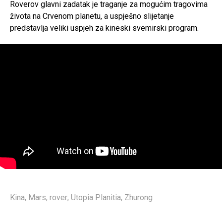
Roverov glavni zadatak je traganje za mogućim tragovima
života na Crvenom planetu, a uspješno slijetanje
predstavlja veliki uspjeh za kineski svemirski program.
Kina
,
Mars
,
rover
,
Utopia Planitia
,
Zhurong