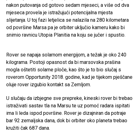
nakon putovanja od gotovo sedam mjeseci, a više od dva
mjeseca provela je istražujući potencijalna mjesta
slijetanja. U toj fazi letjelica se nalazila na 280 kilometara
od površine Marsa pa je orbiter uključio kameru kako bi
snimio ravnicu Utopia Planitia na koju se jučer i spustio.
Rover se napaja solarnom energijom, a težak je oko 240
kilograma. Postoji opasnost da bi marsovska prašina
mogla oštetiti solarne ploče, kao što je to bio slučaj s
roverom Opportunity 2018. godine, kad je tijekom pješčane
oluje rover izgubio kontakt sa Zemljom.
U slučaju da izbjegne sve prepreke, kineski rover bi trebao
istraživati sastav tla na Marsu te uz pomoć radara ispitati
ima li leda ispod površine. Rover je dizajniran da potraje
bar 92 zemaljska dana, dok bi orbiter oko planeta trebao
kružiti čak 687 dana.