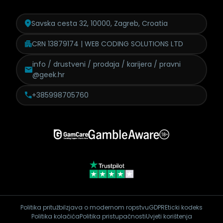
Savska cesta 32, 10000, Zagreb, Croatia
CRN 13879174 | WEB CODING SOLUTIONS LTD
info / drustveni / prodaja /
karijera / pravni
@geek.hr
+385998705760
Politika pritužbi
Izjava o modernom ropstvu
GDPR
Eticki kodeks
Politika kolačića
Politika pristupačnosti
Uvjeti korištenja