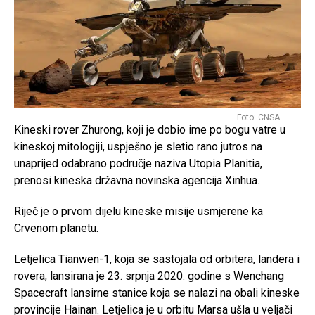
Foto: CNSA
Kineski rover Zhurong, koji je dobio ime po bogu vatre u
kineskoj mitologiji, uspješno je sletio rano jutros na
unaprijed odabrano područje naziva Utopia Planitia,
prenosi kineska državna novinska agencija Xinhua.
Riječ je o prvom dijelu kineske misije usmjerene ka
Crvenom planetu.
Letjelica Tianwen-1, koja se sastojala od orbitera, landera i
rovera, lansirana je 23. srpnja 2020. godine s Wenchang
Spacecraft lansirne stanice koja se nalazi na obali kineske
provincije Hainan. Letjelica je u orbitu Marsa ušla u veljači