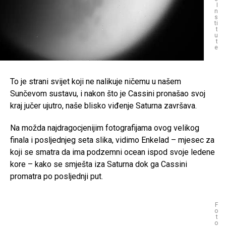
I
n
s
ti
t
u
t
e
To je strani svijet koji ne nalikuje ničemu u našem
Sunčevom sustavu, i nakon što je Cassini pronašao svoj
kraj jučer ujutro, naše blisko viđenje Saturna završava.
Na možda najdragocjenijim fotografijama ovog velikog
finala i posljednjeg seta slika, vidimo Enkelad – mjesec za
koji se smatra da ima podzemni ocean ispod svoje ledene
kore – kako se smješta iza Saturna dok ga Cassini
promatra po posljednji put.
F
o
t
o