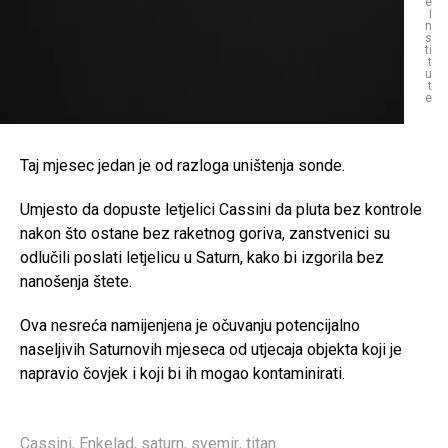
e
I
n
s
ti
t
u
t
e
Taj mjesec jedan je od razloga uništenja sonde.
Umjesto da dopuste letjelici Cassini da pluta bez kontrole
nakon što ostane bez raketnog goriva, zanstvenici su
odlučili poslati letjelicu u Saturn, kako bi izgorila bez
nanošenja štete.
Ova nesreća namijenjena je očuvanju potencijalno
naseljivih Saturnovih mjeseca od utjecaja objekta koji je
napravio čovjek i koji bi ih mogao kontaminirati.
Cassini
,
Enkelad
,
saturn
,
svemir
,
titan