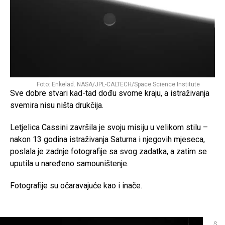
Foto: Enkelad. NASA/JPL-CALTECH/Space Science Institute
Sve dobre stvari kad-tad dođu svome kraju, a istraživanja
svemira nisu ništa drukčija.
Letjelica Cassini završila je svoju misiju u velikom stilu –
nakon 13 godina istraživanja Saturna i njegovih mjeseca,
poslala je zadnje fotografije sa svog zadatka, a zatim se
uputila u naređeno samouništenje.
Fotografije su očaravajuće kao i inače.
S