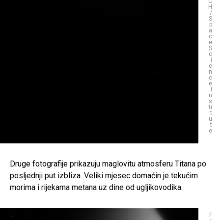
C
H
/
S
p
a
c
e
S
c
i
e
n
c
e
I
n
s
ti
t
u
t
e
Druge fotografije prikazuju maglovitu atmosferu Titana po
posljednji put izbliza. Veliki mjesec domaćin je tekućim
morima i rijekama metana uz dine od ugljikovodika.
F