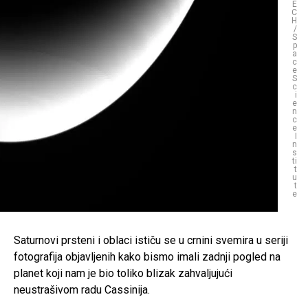
E
C
H
/
S
p
a
c
e
S
c
i
e
n
c
e
I
n
s
ti
t
u
t
e
Saturnovi prsteni i oblaci ističu se u crnini svemira u seriji
fotografija objavljenih kako bismo imali zadnji pogled na
planet koji nam je bio toliko blizak zahvaljujući
neustrašivom radu Cassinija.