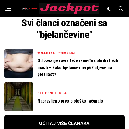
Znanost
Svi članci označeni sa
"bjelančevine"
WELLNESS I PREHRANA
Održavanje ravnoteže između dobrih i loših
masti – kako bjelančevina p62 utječe na
pretilost?
BIOTEHNOLOGIJA
Napravljeno prvo biološko računalo
UČITAJ VIŠE ČLANAKA