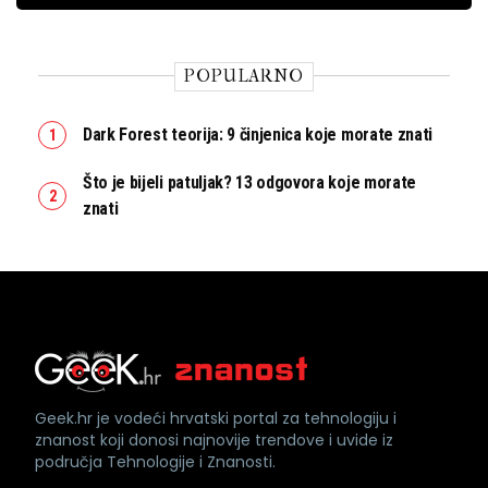
POPULARNO
Dark Forest teorija: 9 činjenica koje morate znati
Što je bijeli patuljak? 13 odgovora koje morate
znati
Geek.hr je vodeći hrvatski portal za tehnologiju i
znanost koji donosi najnovije trendove i uvide iz
područja Tehnologije i Znanosti.