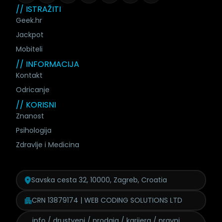
// ISTRAŽITI
Geek.hr
Jackpot
Mobiteli
// INFORMACIJA
Kontakt
Odricanje
// KORISNI
Znanost
Psihologija
Zdravlje i Medicina
Savska cesta 32, 10000, Zagreb, Croatia
CRN 13879174 | WEB CODING SOLUTIONS LTD
info / drustveni / prodaja /
karijera / pravni