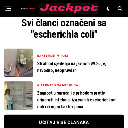
Znanost
Svi članci označeni sa
"escherichia coli"
BAKTERIJE I VIRUSI
Strah od sjedenja na javnom WC-u je,
navodno, neopravdan
ALTERNATIVNA MEDICINA
Znanost u suradnji s prirodom protiv
urinarnih infekcija izazvanih escherichijom
coli i drugim bakterijama
UČITAJ VIŠE ČLANAKA