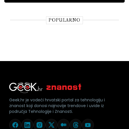
POPULARNO
Geek.hr je vodeći hrvatski portal za tehnologiju i
znanost koji donosi najnovije trendove i uvide iz
područja Tehnologije i Znanosti.