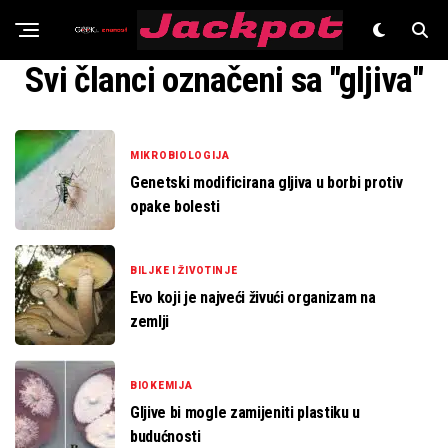
Znanost
Svi članci označeni sa "gljiva"
MIKROBIOLOGIJA
Genetski modificirana gljiva u borbi protiv
opake bolesti
BILJKE I ŽIVOTINJE
Evo koji je najveći živući organizam na
zemlji
BIOKEMIJA
Gljive bi mogle zamijeniti plastiku u
budućnosti