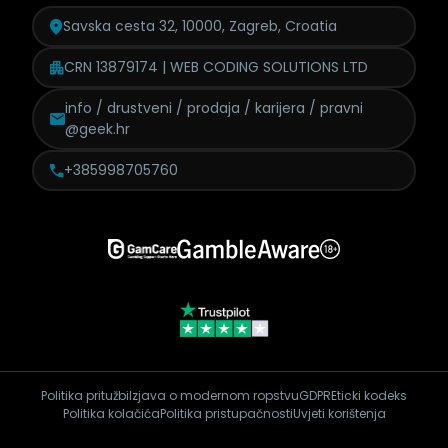
Savska cesta 32, 10000, Zagreb, Croatia
CRN 13879174 | WEB CODING SOLUTIONS LTD
info / drustveni / prodaja /
karijera / pravni
@geek.hr
+385998705760
Politika pritužbi
Izjava o modernom ropstvu
GDPR
Eticki kodeks
Politika kolačića
Politika pristupačnosti
Uvjeti korištenja