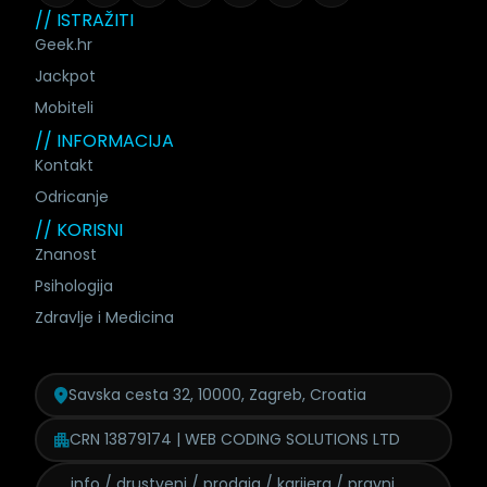
// ISTRAŽITI
Geek.hr
Jackpot
Mobiteli
// INFORMACIJA
Kontakt
Odricanje
// KORISNI
Znanost
Psihologija
Zdravlje i Medicina
Savska cesta 32, 10000, Zagreb, Croatia
CRN 13879174 | WEB CODING SOLUTIONS LTD
info / drustveni / prodaja /
karijera / pravni