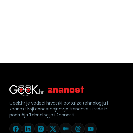
Geek.hr je vodeći hrvatski portal za tehnologiju i
znanost koji donosi najnovije trendove i uvide iz
područja Tehnologije i Znanosti.