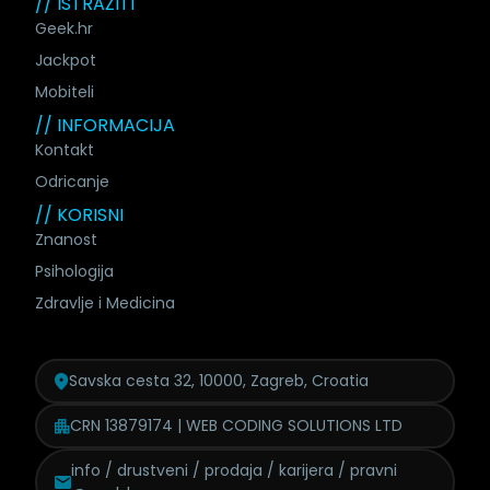
// ISTRAŽITI
Geek.hr
Jackpot
Mobiteli
// INFORMACIJA
Kontakt
Odricanje
// KORISNI
Znanost
Psihologija
Zdravlje i Medicina
Savska cesta 32, 10000, Zagreb, Croatia
CRN 13879174 | WEB CODING SOLUTIONS LTD
info / drustveni / prodaja /
karijera / pravni