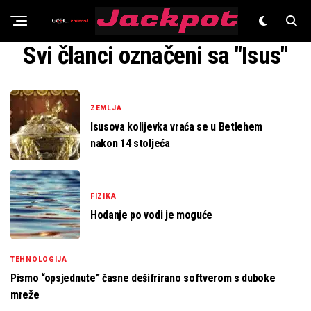
Znanost
Svi članci označeni sa "Isus"
ZEMLJA
Isusova kolijevka vraća se u Betlehem
nakon 14 stoljeća
FIZIKA
Hodanje po vodi je moguće
TEHNOLOGIJA
Pismo “opsjednute” časne dešifrirano softverom s duboke
mreže