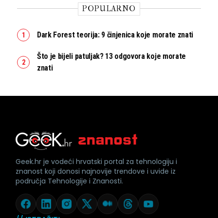
POPULARNO
Dark Forest teorija: 9 činjenica koje morate znati
Što je bijeli patuljak? 13 odgovora koje morate
znati
Geek.hr je vodeći hrvatski portal za tehnologiju i
znanost koji donosi najnovije trendove i uvide iz
područja Tehnologije i Znanosti.