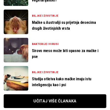
vegetarijanski?
BILJKE I ŽIVOTINJE
Mačke u Australiji su prijetnja desecima
drugih životinjskih vrsta
BAKTERIJE I VIRUSI
Sirovo meso može biti opasno za mačke i
pse
BILJKE I ŽIVOTINJE
Studija otkriva kako mačke imaju istu
inteligenciju kao i psi
UČITAJ VIŠE ČLANAKA