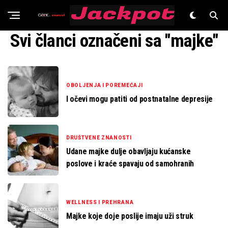
Znanost
Svi članci označeni sa "majke"
OBOLJENJA I POREMEĆAJI
I očevi mogu patiti od postnatalne depresije
DRUŠTVENE ZNANOSTI
Udane majke dulje obavljaju kućanske
poslove i kraće spavaju od samohranih
WELLNESS I PREHRANA
Majke koje doje poslije imaju uži struk