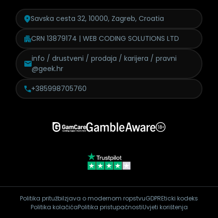
Savska cesta 32, 10000, Zagreb, Croatia
CRN 13879174 | WEB CODING SOLUTIONS LTD
info / drustveni / prodaja /
karijera / pravni
@geek.hr
+385998705760
Politika pritužbi
Izjava o modernom ropstvu
GDPR
Eticki kodeks
Politika kolačića
Politika pristupačnosti
Uvjeti korištenja