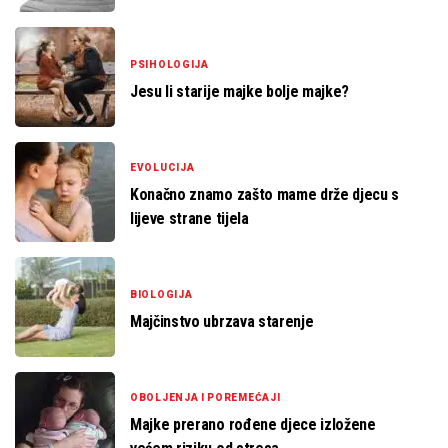
PSIHOLOGIJA
Jesu li starije majke bolje majke?
EVOLUCIJA
Konačno znamo zašto mame drže djecu s
lijeve strane tijela
BIOLOGIJA
Majčinstvo ubrzava starenje
OBOLJENJA I POREMEĆAJI
Majke prerano rođene djece izložene