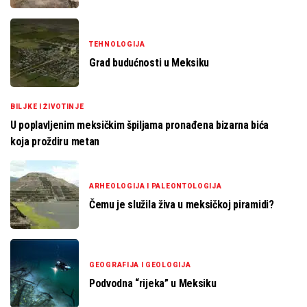
TEHNOLOGIJA
Grad budućnosti u Meksiku
BILJKE I ŽIVOTINJE
U poplavljenim meksičkim špiljama pronađena bizarna bića
koja proždiru metan
ARHEOLOGIJA I PALEONTOLOGIJA
Čemu je služila živa u meksičkoj piramidi?
GEOGRAFIJA I GEOLOGIJA
Podvodna “rijeka” u Meksiku