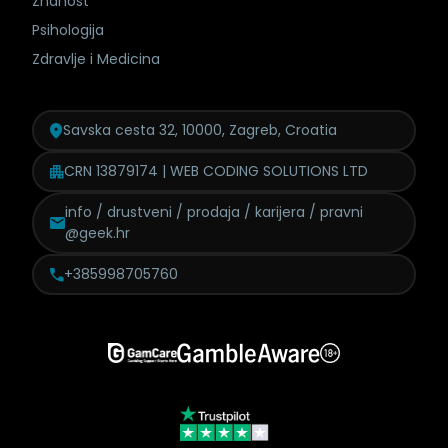
Znanost
Psihologija
Zdravlje i Medicina
Savska cesta 32, 10000, Zagreb, Croatia
CRN 13879174 | WEB CODING SOLUTIONS LTD
info / drustveni / prodaja /
karijera / pravni
@geek.hr
+385998705760