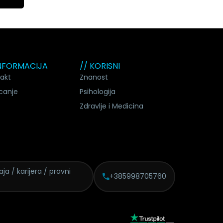
INFORMACIJA
// KORISNI
akt
Znanost
canje
Psihologija
Zdravlje i Medicina
daja /
karijera / pravni
+385998705760