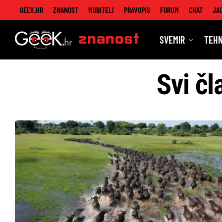
GEEK.HR
ZNANOST
MOBITELI
PRAVOPIS
FORUM
CHAT
JA
SVEMIR
TEHN
Znanost
Svi čl