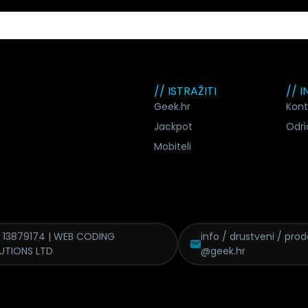
// ISTRAŽITI
// 
Geek.hr
Kont
Jackpot
Odri
Mobiteli
 13879174 | WEB CODING
info / drustveni / pro
UTIONS LTD
@geek.hr