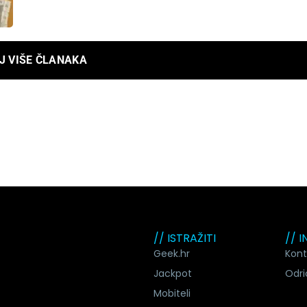
J VIŠE ČLANAKA
// ISTRAŽITI
// 
Geek.hr
Kont
Jackpot
Odri
Mobiteli