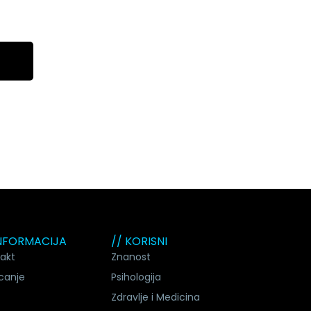
INFORMACIJA
// KORISNI
akt
Znanost
canje
Psihologija
Zdravlje i Medicina