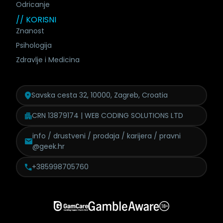
Odricanje
// KORISNI
Znanost
Psihologija
Zdravlje i Medicina
Savska cesta 32, 10000, Zagreb, Croatia
CRN 13879174 | WEB CODING SOLUTIONS LTD
info / drustveni / prodaja /
karijera / pravni
@geek.hr
+385998705760