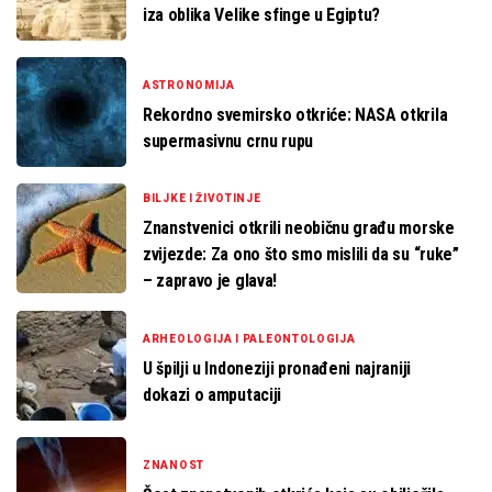
iza oblika Velike sfinge u Egiptu?
ASTRONOMIJA
Rekordno svemirsko otkriće: NASA otkrila
supermasivnu crnu rupu
BILJKE I ŽIVOTINJE
Znanstvenici otkrili neobičnu građu morske
zvijezde: Za ono što smo mislili da su “ruke”
– zapravo je glava!
ARHEOLOGIJA I PALEONTOLOGIJA
U špilji u Indoneziji pronađeni najraniji
dokazi o amputaciji
ZNANOST