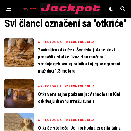
Znanost
Svi članci označeni sa "otkriće"
ARHEOLOGIJA I PALEONTOLOGIJA
Zanimljivo otkriće u Švedskoj: Arheolozi
pronašli ostatke ‘izuzetno moćnog’
srednjovjekovnog ratnika i njegov ogromni
mač dug 1.3 metara
ARHEOLOGIJA I PALEONTOLOGIJA
Otkrivena tajna podzemlja: Arheolozi u Kini
otkrivaju drevnu mrežu tunela
ARHEOLOGIJA I PALEONTOLOGIJA
Otkriće stoljeća: Je li prirodna erozija tajna