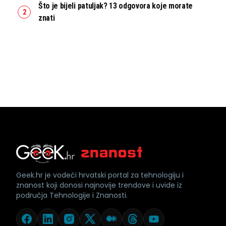
Što je bijeli patuljak? 13 odgovora koje morate
znati
Geek.hr je vodeći hrvatski portal za tehnologiju i
znanost koji donosi najnovije trendove i uvide iz
područja Tehnologije i Znanosti.