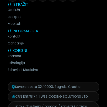
// ISTRAŽITI
Geek.hr
Jackpot
Mobiteli
// INFORMACIJA
Kontakt
Odricanje
// KORISNI
Znanost
Psihologija
Zdravlje i Medicina
Savska cesta 32, 10000, Zagreb, Croatia
CRN 13879174 | WEB CODING SOLUTIONS LTD
info / drustveni / prodaja /
karijera / pravni