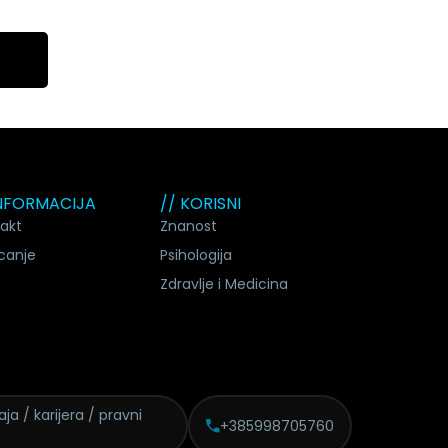
INFORMACIJA
// KORISNI
akt
Znanost
canje
Psihologija
Zdravlje i Medicina
daja /
karijera / pravni
+385998705760