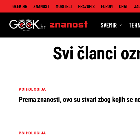
GEEK.HR
ZNANOST
MOBITELI
PRAVOPIS
FORUM
CHAT
JA
SVEMIR
TEHN
Znanost
Svi članci oz
PSIHOLOGIJA
Prema znanosti, ovo su stvari zbog kojih se ne
PSIHOLOGIJA