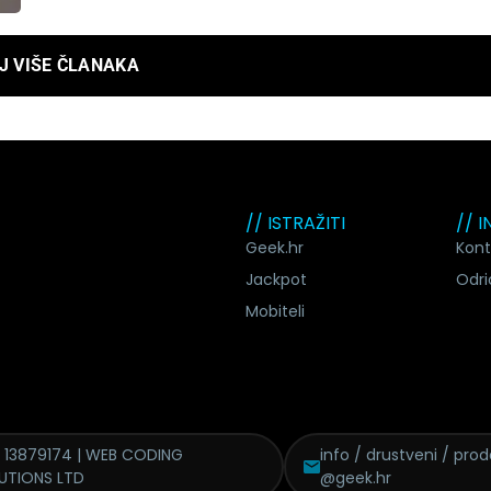
J VIŠE ČLANAKA
// ISTRAŽITI
// 
Geek.hr
Kont
Jackpot
Odri
Mobiteli
 13879174 | WEB CODING
info / drustveni / pro
UTIONS LTD
@geek.hr