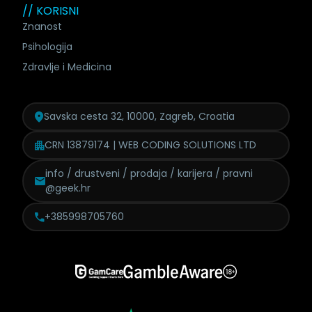
// KORISNI
Znanost
Psihologija
Zdravlje i Medicina
Savska cesta 32, 10000, Zagreb, Croatia
CRN 13879174 | WEB CODING SOLUTIONS LTD
info / drustveni / prodaja /
karijera / pravni
@geek.hr
+385998705760