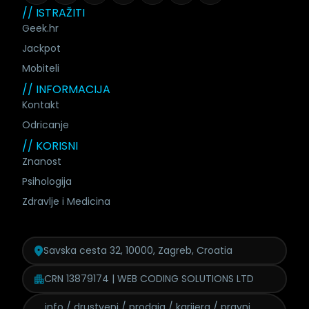
// ISTRAŽITI
Geek.hr
Jackpot
Mobiteli
// INFORMACIJA
Kontakt
Odricanje
// KORISNI
Znanost
Psihologija
Zdravlje i Medicina
Savska cesta 32, 10000, Zagreb, Croatia
CRN 13879174 | WEB CODING SOLUTIONS LTD
info / drustveni / prodaja /
karijera / pravni