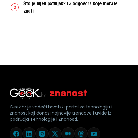
Što je bijeli patuljak? 13 odgovora koje morate
znati
Geek.hr je vodeći hrvatski portal za tehnologiju i
znanost koji donosi najnovije trendove i uvide iz
područja Tehnologije i Znanosti.