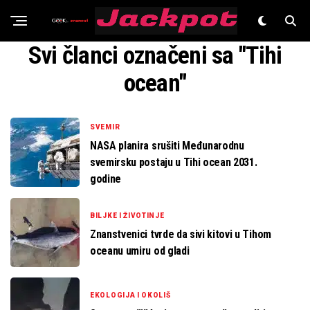
Znanost
Svi članci označeni sa "Tihi
ocean"
SVEMIR
NASA planira srušiti Međunarodnu
svemirsku postaju u Tihi ocean 2031.
godine
BILJKE I ŽIVOTINJE
Znanstvenici tvrde da sivi kitovi u Tihom
oceanu umiru od gladi
EKOLOGIJA I OKOLIŠ