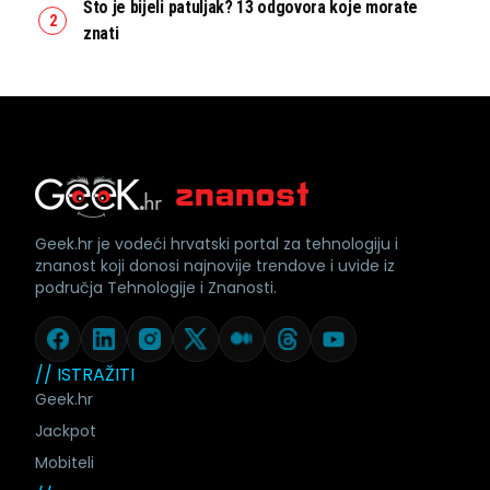
Što je bijeli patuljak? 13 odgovora koje morate
znati
Geek.hr je vodeći hrvatski portal za tehnologiju i
znanost koji donosi najnovije trendove i uvide iz
područja Tehnologije i Znanosti.
// ISTRAŽITI
Geek.hr
Jackpot
Mobiteli