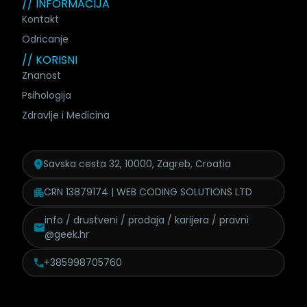
// INFORMACIJA
Kontakt
Odricanje
// KORISNI
Znanost
Psihologija
Zdravlje i Medicina
Savska cesta 32, 10000, Zagreb, Croatia
CRN 13879174 | WEB CODING SOLUTIONS LTD
info / drustveni / prodaja /
karijera / pravni
@geek.hr
+385998705760