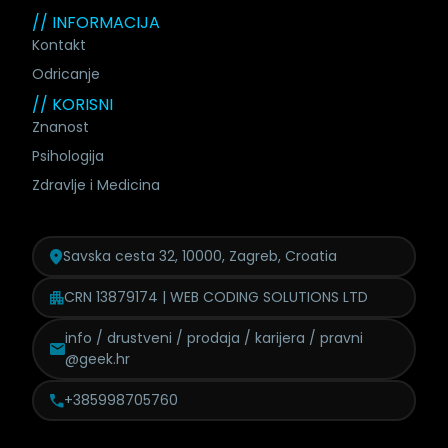
// INFORMACIJA
Kontakt
Odricanje
// KORISNI
Znanost
Psihologija
Zdravlje i Medicina
Savska cesta 32, 10000, Zagreb, Croatia
CRN 13879174 | WEB CODING SOLUTIONS LTD
info / drustveni / prodaja /
karijera / pravni
@geek.hr
+385998705760