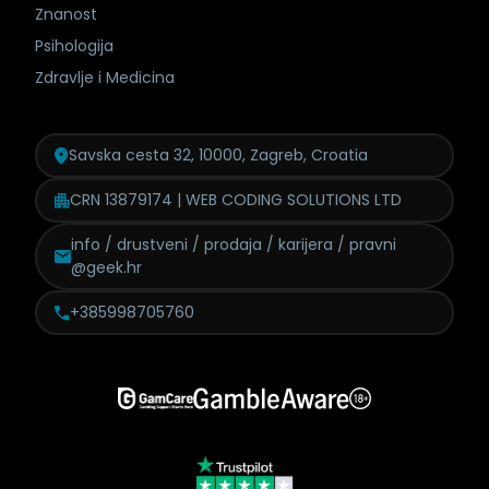
Znanost
Psihologija
Zdravlje i Medicina
Savska cesta 32, 10000, Zagreb, Croatia
CRN 13879174 | WEB CODING SOLUTIONS LTD
info / drustveni / prodaja /
karijera / pravni
@geek.hr
+385998705760