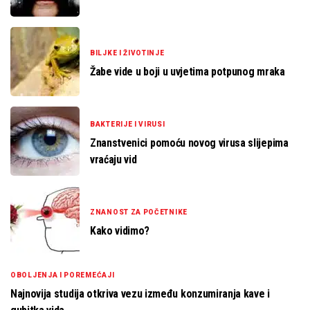
BILJKE I ŽIVOTINJE
Žabe vide u boji u uvjetima potpunog mraka
BAKTERIJE I VIRUSI
Znanstvenici pomoću novog virusa slijepima
vraćaju vid
ZNANOST ZA POČETNIKE
Kako vidimo?
OBOLJENJA I POREMEĆAJI
Najnovija studija otkriva vezu između konzumiranja kave i