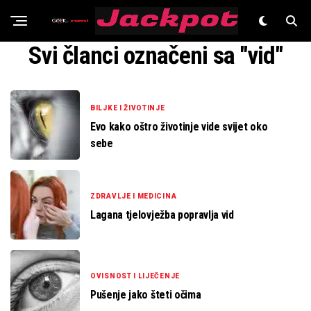
Znanost
Svi članci označeni sa "vid"
BILJKE I ŽIVOTINJE
Evo kako oštro životinje vide svijet oko
sebe
ZDRAVLJE I MEDICINA
Lagana tjelovježba popravlja vid
OVISNOST I LIJEČENJE
Pušenje jako šteti očima