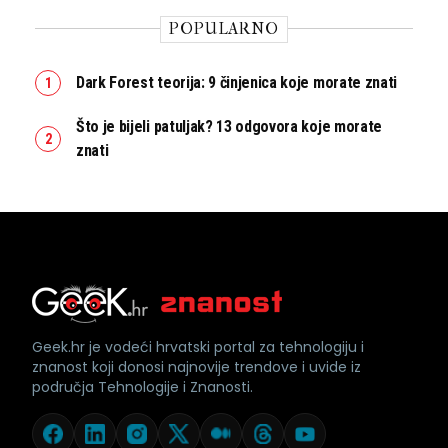
POPULARNO
Dark Forest teorija: 9 činjenica koje morate znati
Što je bijeli patuljak? 13 odgovora koje morate
znati
Geek.hr je vodeći hrvatski portal za tehnologiju i
znanost koji donosi najnovije trendove i uvide iz
područja Tehnologije i Znanosti.