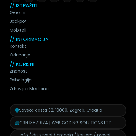
// ISTRAŽITI
Geek.hr
Jackpot
Mobiteli
// INFORMACIJA
Kontakt
Odricanje
// KORISNI
Znanost
Psihologija
Zdravlje i Medicina
Savska cesta 32, 10000, Zagreb, Croatia
CRN 13879174 | WEB CODING SOLUTIONS LTD
info / drustveni / prodaja /
karijera / pravni