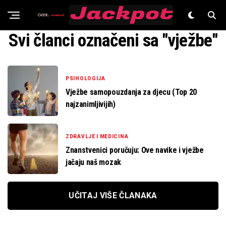
Znanost
Svi članci označeni sa "vježbe"
PSIHOLOGIJA
Vježbe samopouzdanja za djecu (Top 20
najzanimljivijih)
ZDRAVLJE I MEDICINA
Znanstvenici poručuju: Ove navike i vježbe
jačaju naš mozak
UČITAJ VIŠE ČLANAKA