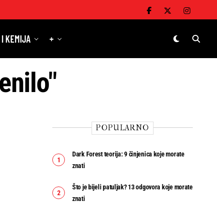
 I KEMIJA
+
enilo"
POPULARNO
Dark Forest teorija: 9 činjenica koje morate
znati
Što je bijeli patuljak? 13 odgovora koje morate
znati