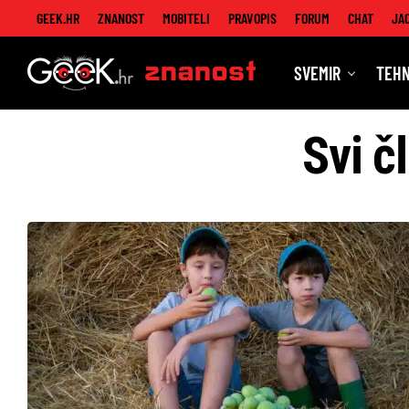
GEEK.HR
ZNANOST
MOBITELI
PRAVOPIS
FORUM
CHAT
JA
SVEMIR
TEHN
Znanost
Svi č