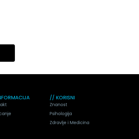
INFORMACIJA
// KORISNI
akt
Znanost
canje
Psihologija
Zdravlje i Medicina