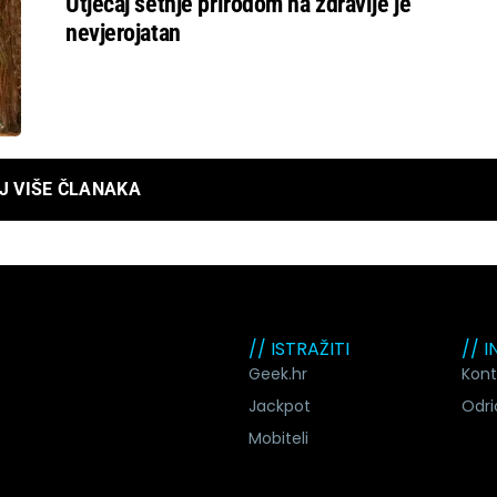
Utjecaj šetnje prirodom na zdravlje je
nevjerojatan
J VIŠE ČLANAKA
// ISTRAŽITI
// 
Geek.hr
Kont
Jackpot
Odri
Mobiteli