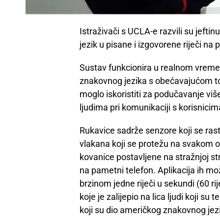
Istraživači s UCLA-e razvili su jefti
jezik u pisane i izgovorene riječi n
Sustav funkcionira u realnom vrem
znakovnog jezika s obećavajućom to
moglo iskoristiti za podučavanje vi
ljudima pri komunikaciji s korisnicim
Rukavice sadrže senzore koji se rast
vlakana koji se protežu na svakom od 
kovanice postavljene na stražnjoj st
na pametni telefon. Aplikacija ih mo
brzinom jedne riječi u sekundi (60 ri
koje je zalijepio na lica ljudi koji su 
koji su dio američkog znakovnog jez