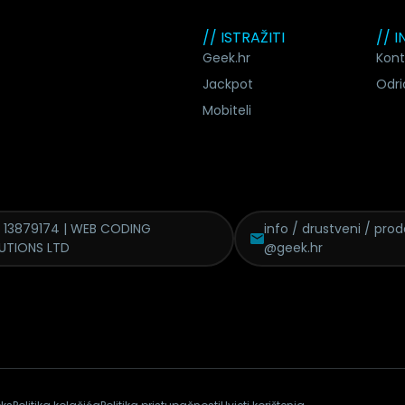
// ISTRAŽITI
// 
Geek.hr
Kont
Jackpot
Odri
Mobiteli
 13879174 | WEB CODING
info / drustveni / pro
UTIONS LTD
@geek.hr