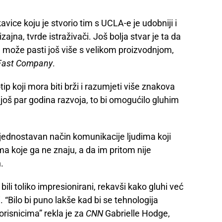
kavice koju je stvorio tim s UCLA-e je udobniji i
jna, tvrde istraživači. Još bolja stvar je ta da
na može pasti još više s velikom proizvodnjom,
ast Company
.
ip koji mora biti brži i razumjeti više znakova
još par godina razvoja, to bi omogućilo gluhim
jednostavan način komunikacije ljudima koji
a koje ga ne znaju, a da im pritom nije
.
 bili toliko impresionirani, rekavši kako gluhi već
 “Bilo bi puno lakše kad bi se tehnologija
orisnicima” rekla je za
CNN
Gabrielle Hodge,