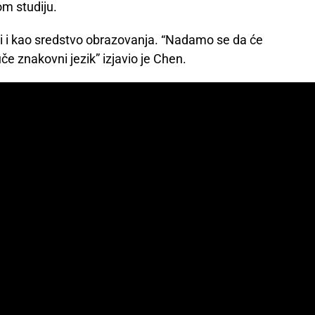
om studiju.
i i kao sredstvo obrazovanja. “Nadamo se da će
e znakovni jezik” izjavio je Chen.