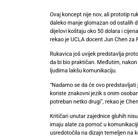
Ovaj koncept nije nov, ali prototip ru
daleko manje glomazan od ostalih diza
dijelovi koštaju oko 50 dolara i cije
rekao je UCLA docent Jun Chen za
F
Rukavica još uvijek predstavlja protot
da bi bio praktičan. Međutim, nakon 
ljudima lakšu komunikaciju.
“Nadamo se da će ovo predstavljati 
koriste znakovni jezik s onim osobam
potreban netko drugi”, rekao je Chen
Kritičari unutar zajednice gluhih nisu
imaju alate za pomoć u komunikaciji.
usredotočila na dizajn temeljen na k