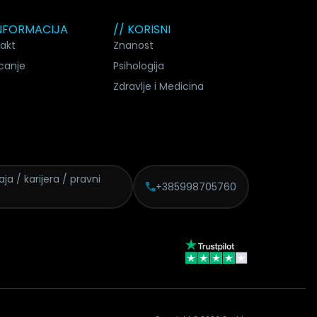
INFORMACIJA
// KORISNI
akt
Znanost
canje
Psihologija
Zdravlje i Medicina
daja /
karijera / pravni
+385998705760