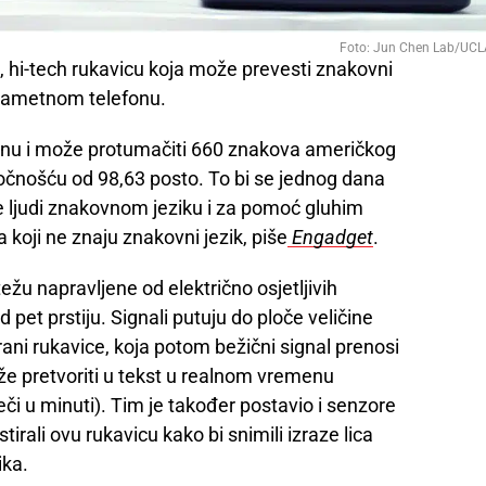
Foto: Jun Chen Lab/UCL
nu, hi-tech rukavicu koja može prevesti znakovni
a pametnom telefonu.
enu i može protumačiti 660 znakova američkog
čnošću od 98,63 posto. To bi se jednog dana
še ljudi znakovnom jeziku i za pomoć gluhim
a koji ne znaju znakovni jezik, piše
Engadget
.
ežu napravljene od električno osjetljivih
pet prstiju. Signali putuju do ploče veličine
rani rukavice, koja potom bežični signal prenosi
že pretvoriti u tekst u realnom vremenu
ječi u minuti). Tim je također postavio i senzore
testirali ovu rukavicu kako bi snimili izraze lica
ika.