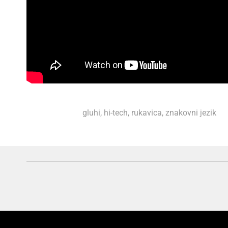
gluhi
,
hi-tech
,
rukavica
,
znakovni jezik