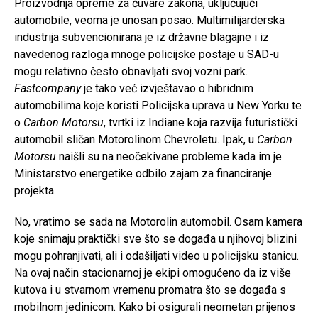
Proizvodnja opreme za čuvare zakona, uključujući
automobile, veoma je unosan posao. Multimilijarderska
industrija subvencionirana je iz državne blagajne i iz
navedenog razloga mnoge policijske postaje u SAD-u
mogu relativno često obnavljati svoj vozni park.
Fastcompany
je tako već izvještavao o hibridnim
automobilima koje koristi Policijska uprava u New Yorku te
o
Carbon Motorsu
, tvrtki iz Indiane koja razvija futuristički
automobil sličan Motorolinom Chevroletu. Ipak, u
Carbon
Motorsu
naišli su na neočekivane probleme kada im je
Ministarstvo energetike odbilo zajam za financiranje
projekta.
No, vratimo se sada na Motorolin automobil. Osam kamera
koje snimaju praktički sve što se događa u njihovoj blizini
mogu pohranjivati, ali i odašiljati video u policijsku stanicu.
Na ovaj način stacionarnoj je ekipi omogućeno da iz više
kutova i u stvarnom vremenu promatra što se događa s
mobilnom jedinicom. Kako bi osigurali neometan prijenos