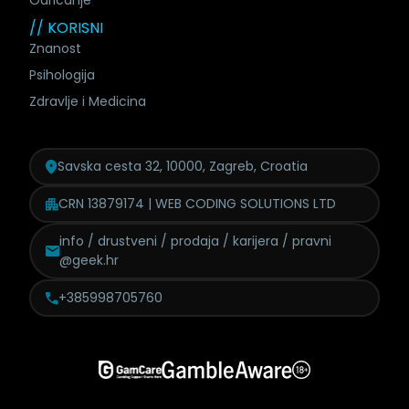
Odricanje
// KORISNI
Znanost
Psihologija
Zdravlje i Medicina
Savska cesta 32, 10000, Zagreb, Croatia
CRN 13879174 | WEB CODING SOLUTIONS LTD
info / drustveni / prodaja /
karijera / pravni
@geek.hr
+385998705760