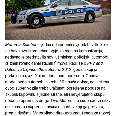
Motorola Solutions
, jedna od vodećih svjetskih tvrtki koja
se bavi razvitkom tehnologije za sigurnu komunikaciju,
nedavno je predstavila novi ušminkani policijski automobil
iz znanstveno-fantastičnih filmova. Radi se o
PPV and
Detective Caprice Chevroletu
iz 2012. godine koji je
prekrcan najrazličitijom dodatnom opremom. Osnovni
model ovog automobila košta 30 tisuća dolara, no u cijenu
ovog super-vozila treba uračunati određene popuste na
skupnu kupovinu s jedne strane, ali i nevjerojatno skupu
dodatnu opremu s druge. Ovo Motorolino čudo sadrži čitav
niz kamera i napredan računalni sustav koji ga pretvara,
prema riječima Motorolinog direktora zaduženog za razvoj