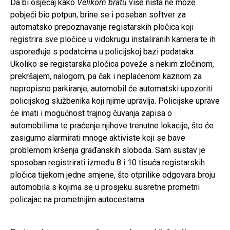
Da bi osjećaj kako
Velikom bratu
više ništa ne može
pobjeći bio potpun, brine se i poseban softver za
automatsko prepoznavanje registarskih pločica koji
registrira sve pločice u vidokrugu instaliranih kamera te ih
uspoređuje s podatcima u policijskoj bazi podataka.
Ukoliko se registarska pločica poveže s nekim zločinom,
prekršajem, nalogom, pa čak i neplaćenom kaznom za
nepropisno parkiranje, automobil će automatski upozoriti
policijskog službenika koji njime upravlja. Policijske uprave
će imati i mogućnost trajnog čuvanja zapisa o
automobilima te praćenje njihove trenutne lokacije, što će
zasigurno alarmirati mnoge aktiviste koji se bave
problemom kršenja građanskih sloboda. Sam sustav je
sposoban registrirati između 8 i 10 tisuća registarskih
pločica tijekom jedne smjene, što otprilike odgovara broju
automobila s kojima se u prosjeku susretne prometni
policajac na prometnijim autocestama.