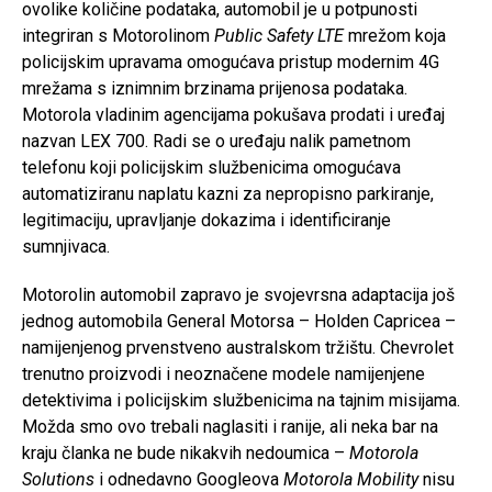
ovolike količine podataka, automobil je u potpunosti
integriran s Motorolinom
Public Safety LTE
mrežom koja
policijskim upravama omogućava pristup modernim 4G
mrežama s iznimnim brzinama prijenosa podataka.
Motorola vladinim agencijama pokušava prodati i uređaj
nazvan LEX 700. Radi se o uređaju nalik pametnom
telefonu koji policijskim službenicima omogućava
automatiziranu naplatu kazni za nepropisno parkiranje,
legitimaciju, upravljanje dokazima i identificiranje
sumnjivaca.
Motorolin automobil zapravo je svojevrsna adaptacija još
jednog automobila General Motorsa – Holden Capricea –
namijenjenog prvenstveno australskom tržištu. Chevrolet
trenutno proizvodi i neoznačene modele namijenjene
detektivima i policijskim službenicima na tajnim misijama.
Možda smo ovo trebali naglasiti i ranije, ali neka bar na
kraju članka ne bude nikakvih nedoumica –
Motorola
Solutions
i odnedavno Googleova
Motorola Mobility
nisu