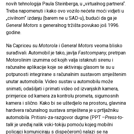
novih tehnologija Paula Steinberga, u „virtualnog partnera“.
Treba napomenuti i kako ovo vozilo nećete moći vidjeti u
„civilnom“ izdanju (barem ne u SAD-u), budući da ga je
General Motors
s generalnog tržišta povukao još 1996.
godine.
Na Capriceu su
Motorola
i
General Motors
veoma blisko
surađivali. Automobil je tako, javlja
Fastcompany
, pretrpan
Motorolinim izumima od kojih valja istaknuti sirenu i
računalne aplikacije koje se aktiviraju glasom te su u
potpunosti integrirane s računalnim sustavom smještenim
unutar automobila. Video sustav u automobilu može
snimati, odašiljati i primati video od izvanjskih kamera,
primjerice od kamera za kontrolu prometa, sigurnosnih
kamera i slično. Kako bi se uštedjelo na prostoru, glavnina
hardvera računalnog sustava smještena je u prtljažniku
automobila. Pritisni-za-razgovor dugme (PPT –
Press-to-
talk
je uređaj nalik voki-tokiju pomoću kojeg mobilni
policajci komuniciraju s dispečerom) nalazi se na