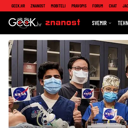
GEEK.HR
ZNANOST
MOBITELI
PRAVOPIS
FORUM
CHAT
JA
SVEMIR
TEHN
Znanost