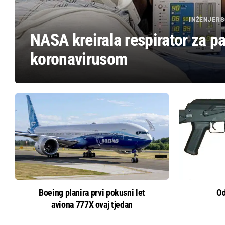
INŽENJER
NASA kreirala respirator za p
koronavirusom
Boeing planira prvi pokusni let
Od
aviona 777X ovaj tjedan