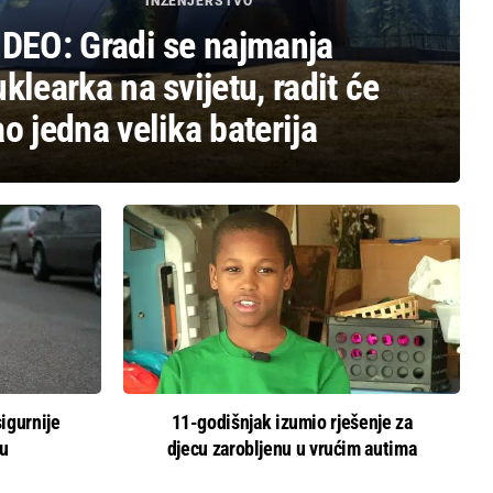
INŽENJERSTVO
IDEO: Gradi se najmanja
klearka na svijetu, radit će
o jedna velika baterija
sigurnije
11-godišnjak izumio rješenje za
lu
djecu zarobljenu u vrućim autima