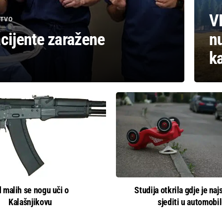
V
STVO
acijente zaražene
nu
ka
 malih se nogu uči o
Studija otkrila gdje je naj
Kalašnjikovu
sjediti u automobi