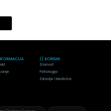
INFORMACIJA
// KORISNI
akt
Znanost
canje
Psihologija
Zdravlje i Medicina