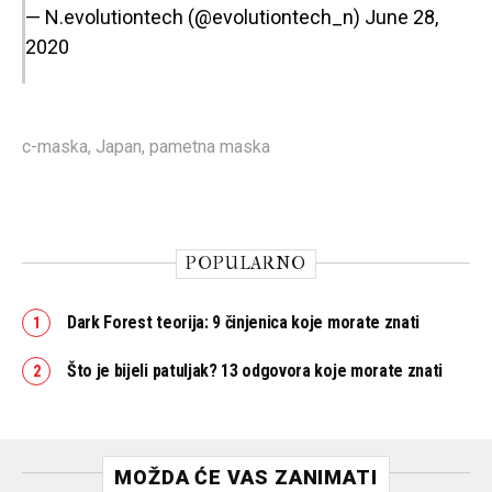
— N.evolutiontech (@evolutiontech_n)
June 28,
2020
c-maska
,
Japan
,
pametna maska
POPULARNO
Dark Forest teorija: 9 činjenica koje morate znati
Što je bijeli patuljak? 13 odgovora koje morate znati
MOŽDA ĆE VAS ZANIMATI