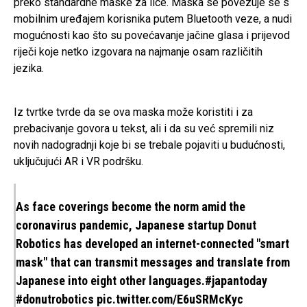
preko standardne maske za lice. Maska se povezuje se s
mobilnim uređajem korisnika putem Bluetooth veze, a nudi
mogućnosti kao što su povećavanje jačine glasa i prijevod
riječi koje netko izgovara na najmanje osam različitih
jezika.
Iz tvrtke tvrde da se ova maska može koristiti i za
prebacivanje govora u tekst, ali i da su već spremili niz
novih nadogradnji koje bi se trebale pojaviti u budućnosti,
uključujući AR i VR podršku.
As face coverings become the norm amid the
coronavirus pandemic, Japanese startup Donut
Robotics has developed an internet-connected "smart
mask" that can transmit messages and translate from
Japanese into eight other languages.
#japantoday
#donutrobotics
pic.twitter.com/E6uSRMcKyc