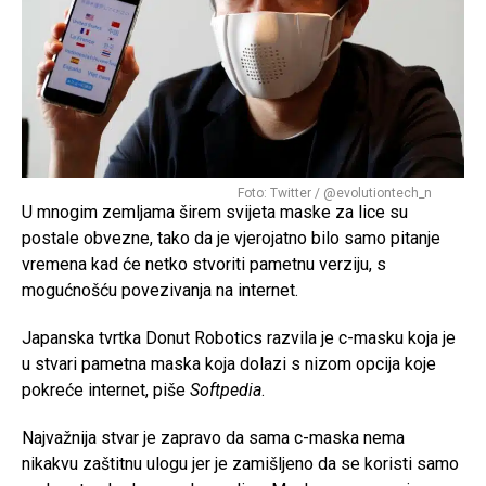
Foto: Twitter / @evolutiontech_n
U mnogim zemljama širem svijeta maske za lice su
postale obvezne, tako da je vjerojatno bilo samo pitanje
vremena kad će netko stvoriti pametnu verziju, s
mogućnošću povezivanja na internet.
Japanska tvrtka Donut Robotics razvila je c-masku koja je
u stvari pametna maska koja dolazi s nizom opcija koje
pokreće internet, piše
Softpedia
.
Najvažnija stvar je zapravo da sama c-maska nema
nikakvu zaštitnu ulogu jer je zamišljeno da se koristi samo