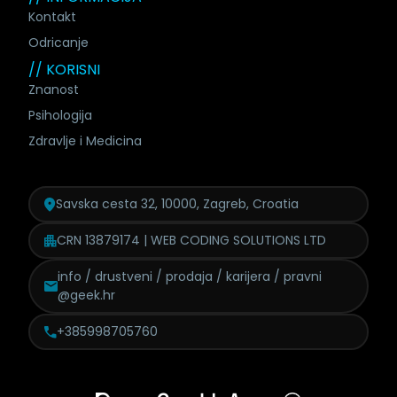
Kontakt
Odricanje
// KORISNI
Znanost
Psihologija
Zdravlje i Medicina
Savska cesta 32, 10000, Zagreb, Croatia
CRN 13879174 | WEB CODING SOLUTIONS LTD
info / drustveni / prodaja /
karijera / pravni
@geek.hr
+385998705760