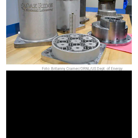
Foto: Britanny Cramer/ORNL/US Dept. of Energy
Tim sastavljen od inženjera i nuklearnih fizičara došao je
do potencijalno revolucionarne ideje koja bi mogla
transformirati nuklearnu industriju.
Znanstvenici su u laboratoriju razradili ideju o nuklearnom
reaktoru koji se proizvodi samo uz pomoć 3D printera te
su napravili jednu potpuno funkcionalnu jedinicu. Iako
mnogi ne odobravaju eksperimentiranje s nuklearnim
reaktorima, tim iz
laboratorija Oak Ridge
tvrdi da je 3D