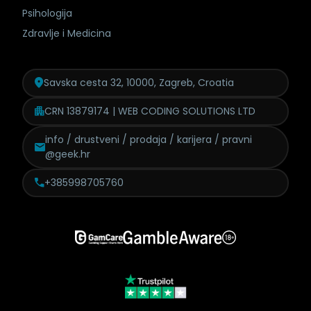
Psihologija
Zdravlje i Medicina
Savska cesta 32, 10000, Zagreb, Croatia
CRN 13879174 | WEB CODING SOLUTIONS LTD
info / drustveni / prodaja /
karijera / pravni
@geek.hr
+385998705760