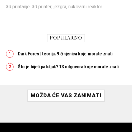
3d printanje
,
3d printer
,
jezgra
,
nuklearni reaktor
POPULARNO
Dark Forest teorija: 9 činjenica koje morate znati
Što je bijeli patuljak? 13 odgovora koje morate znati
MOŽDA ĆE VAS ZANIMATI