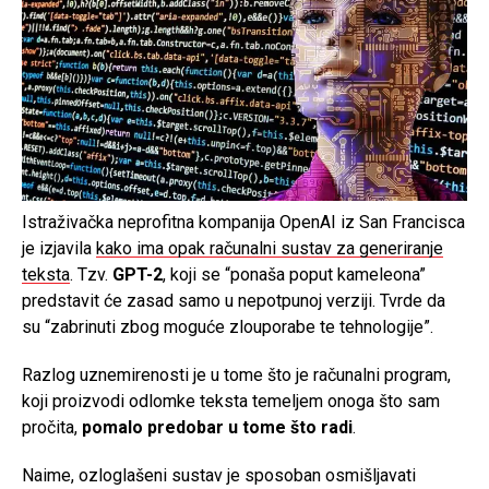
Istraživačka neprofitna kompanija OpenAI iz San Francisca
je izjavila
kako ima opak računalni sustav za generiranje
teksta
. Tzv.
GPT-2
, koji se “ponaša poput kameleona”
predstavit će zasad samo u nepotpunoj verziji. Tvrde da
su “zabrinuti zbog moguće zlouporabe te tehnologije”.
Razlog uznemirenosti je u tome što je računalni program,
koji proizvodi odlomke teksta temeljem onoga što sam
pročita,
pomalo predobar u tome što radi
.
Naime, ozloglašeni sustav je sposoban osmišljavati