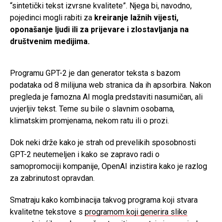
“sintetički tekst izvrsne kvalitete”. Njega bi, navodno,
pojedinci mogli rabiti za
kreiranje lažnih vijesti,
oponašanje ljudi ili za prijevare i zlostavljanja na
društvenim medijima.
Programu GPT-2 je dan generator teksta s bazom
podataka od 8 milijuna web stranica da ih apsorbira. Nakon
pregleda je famozna AI mogla predstaviti nasumičan, ali
uvjerljiv tekst. Teme su bile o slavnim osobama,
klimatskim promjenama, nekom ratu ili o prozi.
Dok neki drže kako je strah od prevelikih sposobnosti
GPT-2 neutemeljen i kako se zapravo radi o
samopromociji kompanije, OpenAI inzistira kako je razlog
za zabrinutost opravdan.
Smatraju kako kombinacija takvog programa koji stvara
kvalitetne tekstove s
programom koji generira slike