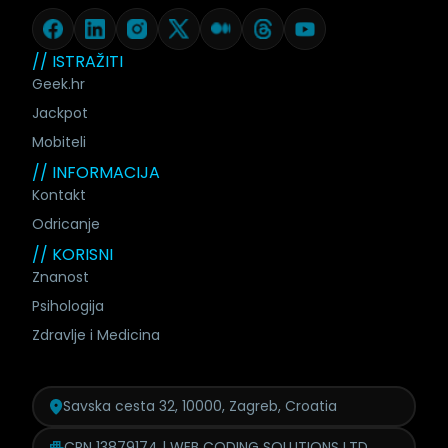
// ISTRAŽITI
Geek.hr
Jackpot
Mobiteli
// INFORMACIJA
Kontakt
Odricanje
// KORISNI
Znanost
Psihologija
Zdravlje i Medicina
Savska cesta 32, 10000, Zagreb, Croatia
CRN 13879174 | WEB CODING SOLUTIONS LTD