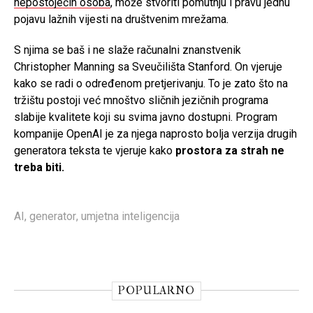
nepostojećih osoba
, može stvoriti pomutnju i pravu jednu
pojavu lažnih vijesti na društvenim mrežama.
S njima se baš i ne slaže računalni znanstvenik
Christopher Manning sa Sveučilišta Stanford. On vjeruje
kako se radi o određenom pretjerivanju. To je zato što na
tržištu postoji već mnoštvo sličnih jezičnih programa
slabije kvalitete koji su svima javno dostupni. Program
kompanije OpenAI je za njega naprosto bolja verzija drugih
generatora teksta te vjeruje kako
prostora za strah ne
treba biti.
AI
,
generator
,
umjetna inteligencija
POPULARNO