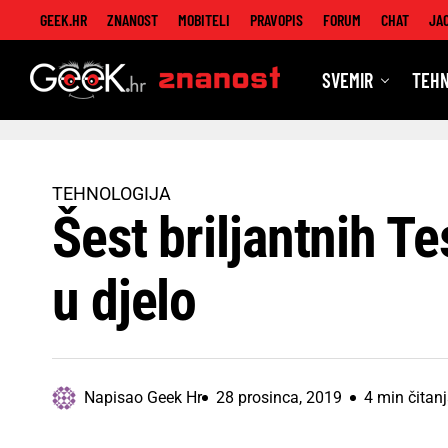
GEEK.HR
ZNANOST
MOBITELI
PRAVOPIS
FORUM
CHAT
JA
SVEMIR
TEHN
Znanost
TEHNOLOGIJA
Šest briljantnih T
u djelo
Napisao
Geek Hr
28 prosinca, 2019
4 min čitan