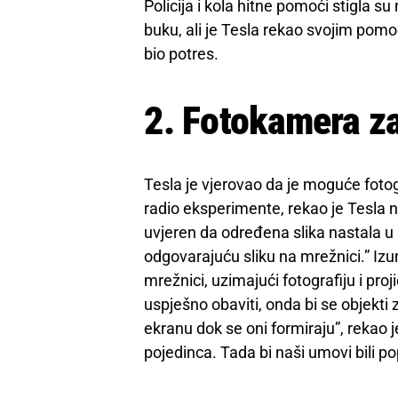
Policija i kola hitne pomoći stigla s
buku, ali je Tesla rekao svojim pomoćn
bio potres.
2. Fotokamera za
Tesla je vjerovao da je moguće fotogra
radio eksperimente, rekao je Tesla 
uvjeren da određena slika nastala u
odgovarajuću sliku na mrežnici.” Izum
mrežnici, uzimajući fotografiju i proj
uspješno obaviti, onda bi se objekti
ekranu dok se oni formiraju”, rekao j
pojedinca. Tada bi naši umovi bili po