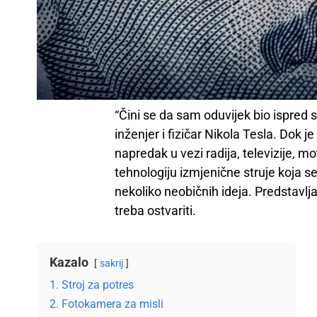
“Čini se da sam oduvijek bio ispred
inženjer i fizičar Nikola Tesla. Dok j
napredak u vezi radija, televizije, mot
tehnologiju izmjenične struje koja se
nekoliko neobičnih ideja. Predstavlja
treba ostvariti.
Kazalo
sakrij
1. Stroj za potres
2. Fotokamera za misli