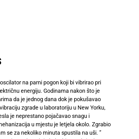
s
scilator na parni pogon koji bi vibrirao pri
lektričnu energiju. Godinama nakon što je
narima da je jednog dana dok je pokušavao
vibraciju zgrade u laboratoriju u New Yorku,
Tesla je neprestano pojačavao snagu i
mehanizacija u mjestu je letjela okolo. Zgrabio
am se za nekoliko minuta spustila na uši. ”