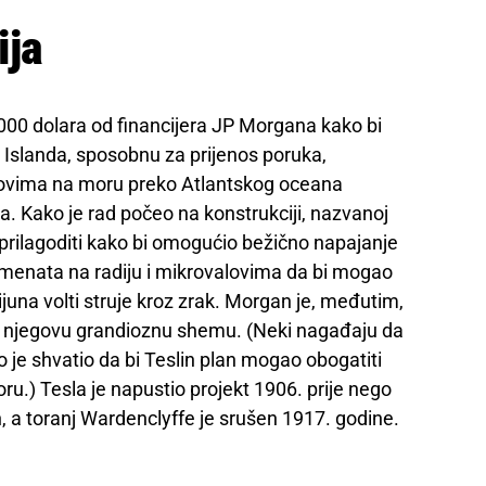
ija
000 dolara od financijera JP Morgana kako bi
g Islanda, sposobnu za prijenos poruka,
odovima na moru preko Atlantskog oceana
a. Kako je rad počeo na konstrukciji, nazvanoj
 prilagoditi kako bi omogućio bežično napajanje
rimenata na radiju i mikrovalovima da bi mogao
ijuna volti struje kroz zrak. Morgan je, međutim,
za njegovu grandioznu shemu. (Neki nagađaju da
 je shvatio da bi Teslin plan mogao obogatiti
u.) Tesla je napustio projekt 1906. prije nego
, a toranj Wardenclyffe je srušen 1917. godine.