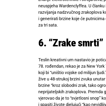
neuspjeha Wardenclyffea. U članku i
razvijanja nadzvučnog zrakoplova ko
i generirati brzine koje će putnici
za tri sata.
6. “Zrake smrti”
Teslin kreativni um nastavio je potic
78. rođendan, rekao je za New York
koji bi “uništio vojske od milijun ljud
žive u 48-strukoj brzini zvuka unut
brzine “kroz slobodni zrak, tako ogr
neprijateljskih zrakoplova. Premda g
vjerovao da je to “svjetlosni snop” k
i spasiti živote djelujući “kao nevidljiv