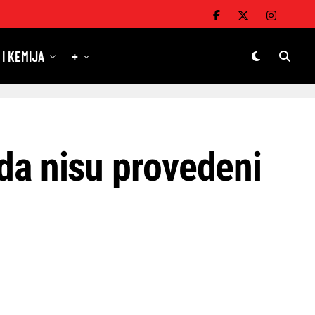
 I KEMIJA
+
ada nisu provedeni