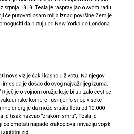
z srpnja 1919. Tesla je raspravljao o svom radu
ji će putovati osam milja iznad površine Zemlje
ma omogućiti da putuju od New Yorka do Londona
ati nove vizije čak i kasno u životu. Na njegov
 Times da je došao do ovog najvažnijeg izuma,
i.” Riječ je o vojnom oružju koje bi ubrzalo čestice
ar vakuumske komore i usmjerilo snop visoke
omne energije da može srušiti flotu od 10.000
a je tisak nazvao “zrakom smrti”, Tesla je
oji će ometati napade zrakoplova i invaziju vojski
i zaštitni zid.