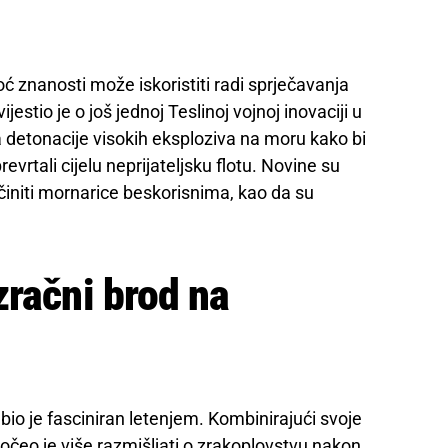
moć znanosti može iskoristiti radi sprječavanja
estio je o još jednoj Teslinoj vojnoj inovaciji u
la detonacije visokih eksploziva na moru kako bi
revrtali cijelu neprijateljsku flotu. Novine su
“učiniti mornarice beskorisnima, kao da su
zračni brod na
bio je fasciniran letenjem. Kombinirajući svoje
počeo je više razmišljati o zrakoplovstvu nakon