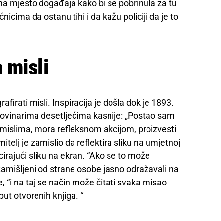
u na mjesto događaja kako bi se pobrinula za tu
icima da ostanu tihi i da kažu policiji da je to
 misli
firati misli. Inspiracija je došla dok je 1893.
novinarima desetljećima kasnije: „Postao sam
 mislima, mora refleksnom akcijom, proizvesti
itelj je zamislio da reflektira sliku na umjetnoj
icirajući sliku na ekran. “Ako se to može
 zamišljeni od strane osobe jasno odražavali na
e, “i na taj se način može čitati svaka misao
put otvorenih knjiga. “