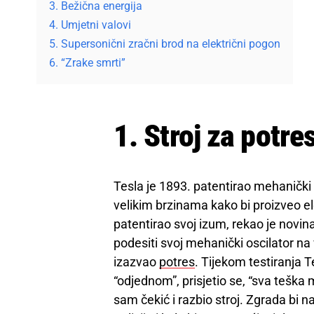
3. Bežična energija
4. Umjetni valovi
5. Supersonični zračni brod na električni pogon
6. “Zrake smrti”
1. Stroj za potre
Tesla je 1893. patentirao mehanički o
velikim brzinama kako bi proizveo e
patentirao svoj izum, rekao je novi
podesiti svoj mehanički oscilator na 
izazvao
potres
. Tijekom testiranja 
“odjednom”, prisjetio se, “sva teška 
sam čekić i razbio stroj. Zgrada bi n