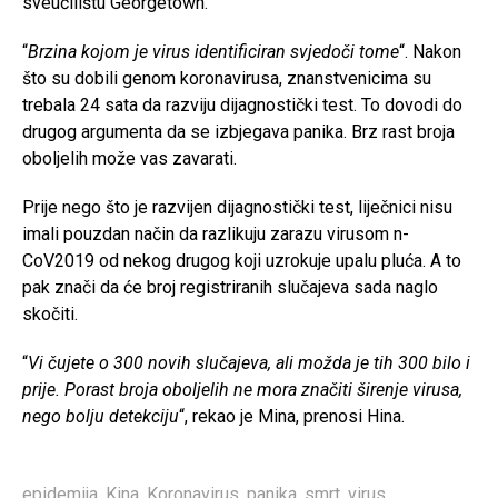
sveučilištu Georgetown.
“
Brzina kojom je virus identificiran svjedoči tome
“. Nakon
što su dobili genom koronavirusa, znanstvenicima su
trebala 24 sata da razviju dijagnostički test. To dovodi do
drugog argumenta da se izbjegava panika. Brz rast broja
oboljelih može vas zavarati.
Prije nego što je razvijen dijagnostički test, liječnici nisu
imali pouzdan način da razlikuju zarazu virusom n-
CoV2019 od nekog drugog koji uzrokuje upalu pluća. A to
pak znači da će broj registriranih slučajeva sada naglo
skočiti.
“
Vi čujete o 300 novih slučajeva, ali možda je tih 300 bilo i
prije. Porast broja oboljelih ne mora značiti širenje virusa,
nego bolju detekciju
“, rekao je Mina, prenosi Hina.
epidemija
,
Kina
,
Koronavirus
,
panika
,
smrt
,
virus