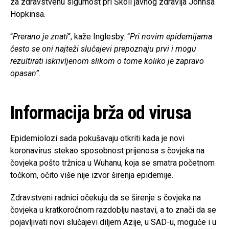
za zdravstvenu sigurnost pri Školi javnog zdravlja Johnsa
Hopkinsa.
“
Prerano je znati
“, kaže Inglesby. “
Pri novim epidemijama
često se oni najteži slučajevi prepoznaju prvi i mogu
rezultirati iskrivljenom slikom o tome koliko je zapravo
opasan”
.
Informacija brža od virusa
Epidemiolozi sada pokušavaju otkriti kada je novi
koronavirus stekao sposobnost prijenosa s čovjeka na
čovjeka pošto tržnica u Wuhanu, koja se smatra početnom
točkom, očito više nije izvor širenja epidemije.
Zdravstveni radnici očekuju da se širenje s čovjeka na
čovjeka u kratkoročnom razdoblju nastavi, a to znači da se
pojavljivati novi slučajevi diljem Azije, u SAD-u, moguće i u