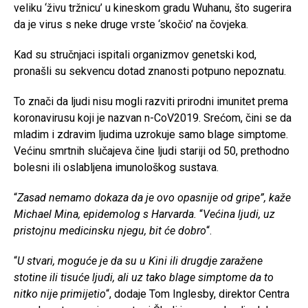
veliku ‘živu tržnicu’ u kineskom gradu Wuhanu, što sugerira
da je virus s neke druge vrste ‘skočio’ na čovjeka.
Kad su stručnjaci ispitali organizmov genetski kod,
pronašli su sekvencu dotad znanosti potpuno nepoznatu.
To znači da ljudi nisu mogli razviti prirodni imunitet prema
koronavirusu koji je nazvan n-CoV2019. Srećom, čini se da
mladim i zdravim ljudima uzrokuje samo blage simptome.
Većinu smrtnih slučajeva čine ljudi stariji od 50, prethodno
bolesni ili oslabljena imunološkog sustava.
“
Zasad nemamo dokaza da je ovo opasnije od gripe”, kaže
Michael Mina, epidemolog s Harvarda.
“
Većina ljudi, uz
pristojnu medicinsku njegu, bit će dobro
“.
“
U stvari, moguće je da su u Kini ili drugdje zaražene
stotine ili tisuće ljudi, ali uz tako blage simptome da to
nitko nije primijetio
“, dodaje Tom Inglesby, direktor Centra