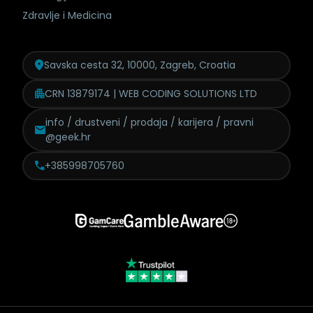
Zdravlje i Medicina
Savska cesta 32, 10000, Zagreb, Croatia
CRN 13879174 | WEB CODING SOLUTIONS LTD
info / drustveni / prodaja /
karijera / pravni
@geek.hr
+385998705760