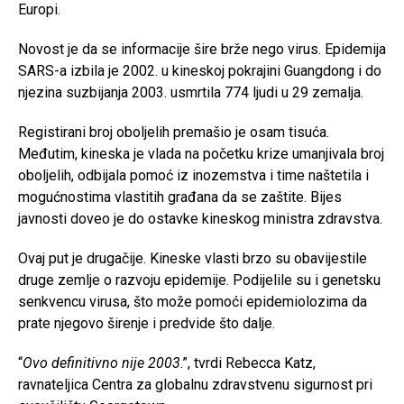
Europi.
Novost je da se informacije šire brže nego virus. Epidemija
SARS-a izbila je 2002. u kineskoj pokrajini Guangdong i do
njezina suzbijanja 2003. usmrtila 774 ljudi u 29 zemalja.
Registirani broj oboljelih premašio je osam tisuća.
Međutim, kineska je vlada na početku krize umanjivala broj
oboljelih, odbijala pomoć iz inozemstva i time naštetila i
mogućnostima vlastitih građana da se zaštite. Bijes
javnosti doveo je do ostavke kineskog ministra zdravstva.
Ovaj put je drugačije. Kineske vlasti brzo su obavijestile
druge zemlje o razvoju epidemije. Podijelile su i genetsku
senkvencu virusa, što može pomoći epidemiolozima da
prate njegovo širenje i predvide što dalje.
“
Ovo definitivno nije 2003
.”, tvrdi Rebecca Katz,
ravnateljica Centra za globalnu zdravstvenu sigurnost pri