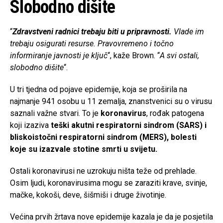
Slobodno dišite
“
Zdravstveni radnici trebaju biti u pripravnosti.
Vlade im
trebaju osigurati resurse. Pravovremeno i točno
informiranje javnosti je ključ
“, kaže Brown. “
A svi ostali,
slobodno dišite
“.
U tri tjedna od pojave epidemije, koja se proširila na
najmanje 941 osobu u 11 zemalja, znanstvenici su o virusu
saznali važne stvari. To je
koronavirus
, rođak patogena
koji izaziva
teški akutni respiratorni sindrom (SARS) i
bliskoistočni respiratorni sindrom (MERS), bolesti
koje su izazvale stotine smrti u svijetu.
Ostali koronavirusi ne uzrokuju ništa teže od prehlade.
Osim ljudi, koronavirusima mogu se zaraziti krave, svinje,
mačke, kokoši, deve, šišmiši i druge životinje.
Većina prvih žrtava nove epidemije kazala je da je posjetila