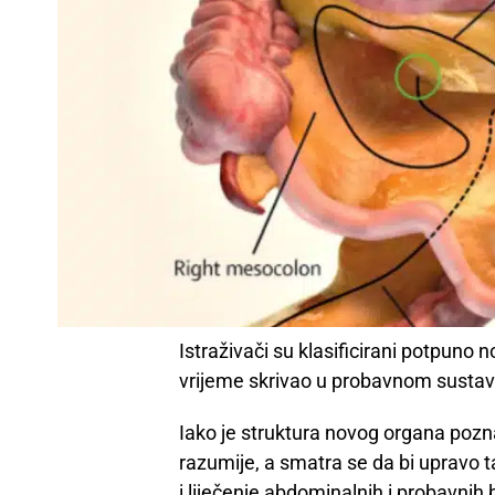
Istraživači su klasificirani potpuno no
vrijeme skrivao u probavnom sustav
Iako je struktura novog organa pozna
razumije, a smatra se da bi upravo t
i liječenje abdominalnih i probavnih b