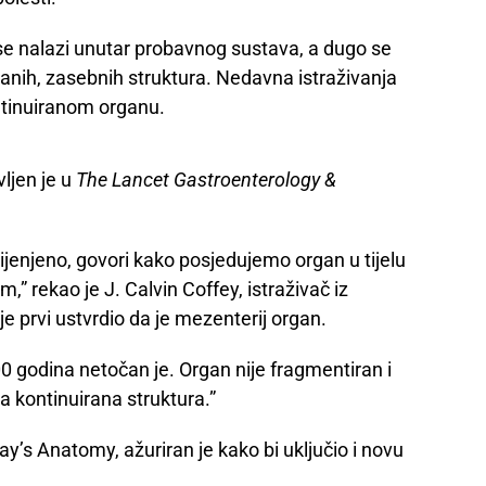
i se nalazi unutar probavnog sustava, a dugo se
ranih, zasebnih struktura. Nedavna istraživanja
ntinuiranom organu.
vljen je u
The Lancet Gastroenterology &
ocijenjeno, govori kako posjedujemo organ u tijelu
,” rekao je J. Calvin Coffey, istraživač iz
je prvi ustvrdio da je mezenterij organ.
0 godina netočan je. Organ nije fragmentiran i
 kontinuirana struktura.”
ay’s Anatomy, ažuriran je kako bi uključio i novu