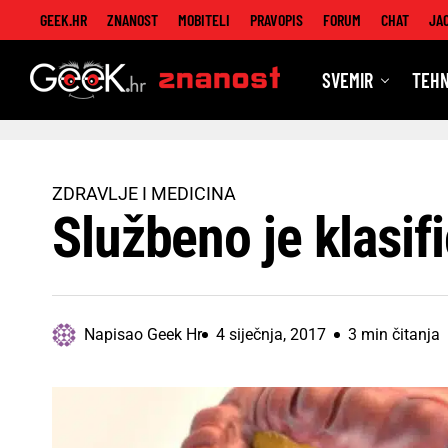
GEEK.HR
ZNANOST
MOBITELI
PRAVOPIS
FORUM
CHAT
JA
SVEMIR
TEHN
Znanost
ZDRAVLJE I MEDICINA
Službeno je klasif
Napisao
Geek Hr
4 siječnja, 2017
3 min čitanja