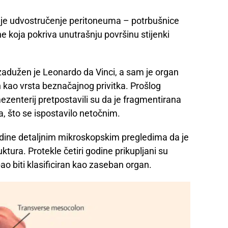
j je udvostručenje peritoneuma – potrbušnice
koja pokriva unutrašnju površinu stijenki
 zadužen je Leonardo da Vinci, a sam je organ
kao vrsta beznačajnog privitka. Prošlog
 mezenterij pretpostavili su da je fragmentirana
a, što se ispostavilo netočnim.
odine detaljnim mikroskopskim pregledima da je
tura. Protekle četiri godine prikupljani su
ao biti klasificiran kao zaseban organ.