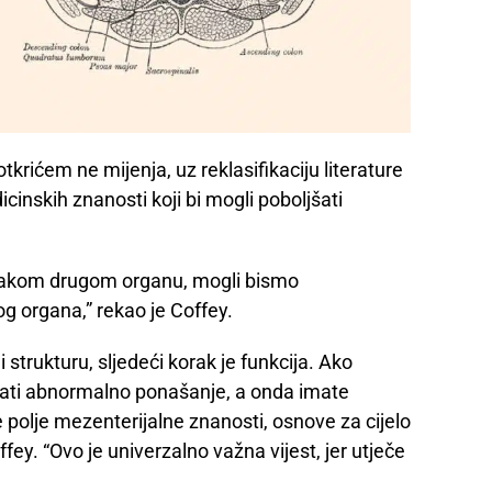
tkrićem ne mijenja, uz reklasifikaciju literature
cinskih znanosti koji bi mogli poboljšati
svakom drugom organu, mogli bismo
og organa,” rekao je Coffey.
strukturu, sljedeći korak je funkcija. Ako
ati abnormalno ponašanje, a onda imate
e polje mezenterijalne znanosti, osnove za cijelo
fey. “Ovo je univerzalno važna vijest, jer utječe