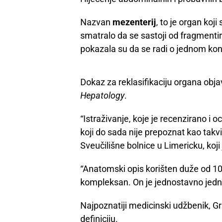
Nazvan
mezenterij
, to je organ koj
smatralo da se sastoji od fragmenti
pokazala su da se radi o jednom ko
Dokaz za reklasifikaciju organa obja
Hepatology
.
“Istraživanje, koje je recenzirano i 
koji do sada nije prepoznat kao takvim
Sveučilišne bolnice u Limericku, koji 
“Anatomski opis korišten duže od 10
kompleksan. On je jednostavno jedna
Najpoznatiji medicinski udžbenik, Gr
definiciju.