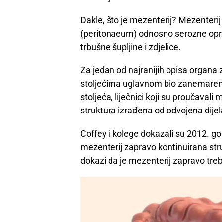
Dakle, što je mezenterij? Mezenteri
(peritonaeum) odnosno serozne opne 
trbušne šupljine i zdjelice.
Za jedan od najranijih opisa organa
stoljećima uglavnom bio zanemaren 
stoljeća, liječnici koji su proučavali
struktura izrađena od odvojena dijel
Coffey i kolege dokazali su 2012. g
mezenterij zapravo kontinuirana struk
dokazi da je mezenterij zapravo treb