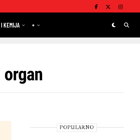
 I KEMIJA
+
i organ
POPULARNO