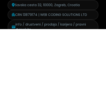
Savska cesta 32, 10000, Zagreb, Croatia
CRN 13879174 | WEB CODING SOLUTIONS LTD
info / drustveni / prodaja /
karijera / pravni
@geek.hr
+385998705760
Politika pritužbi
Izjava o modernom ropstvu
GDPR
Eticki kodeks
Politika kolačića
Politika pristupačnosti
Uvjeti korištenja