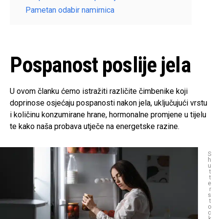
Pametan odabir namirnica
Pospanost poslije jela
U ovom članku ćemo istražiti različite čimbenike koji
doprinose osjećaju pospanosti nakon jela, uključujući vrstu
i količinu konzumirane hrane, hormonalne promjene u tijelu
te kako naša probava utječe na energetske razine.
S
h
u
t
t
e
r
s
t
o
c
k