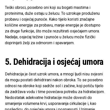
Teški obroci, posebno oni koji su bogati mastima i
proteinima, duže ostaju u želucu. To uzrokuje produženu
probavu i osjećaj punoće. Kako tijelo koristi značajne
količine energije za probavu, manje energije je dostupno
za druge funkcije, što može rezultirati osjećajem umora.
Nadalje, osjećaj težine i punoće u želucu može fizički
doprinijeti želji za odmorom i spavanjem.
5. Dehidracija i osjećaj umora
Dehidracija je čest uzrok umora, a mnogi ljudi nisu svjesni
da mogu postati dehidrirani nakon obroka. To se posebno
odnosi na obroke koji sadrže sol i začine, koji potiču tijelo
da zadržava vodu i time povećava potrebu za hidratacijom.
Nedostatak adekvatne hidratacije može dovesti do
smanjenja volumena krvi, usporavanja cirkulacije i, kao
posljedicu, do osjećaja umora i pospanosti. Uzimanje