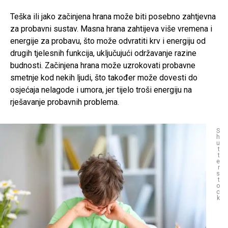
Teška ili jako začinjena hrana može biti posebno zahtjevna
za probavni sustav. Masna hrana zahtijeva više vremena i
energije za probavu, što može odvratiti krv i energiju od
drugih tjelesnih funkcija, uključujući održavanje razine
budnosti. Začinjena hrana može uzrokovati probavne
smetnje kod nekih ljudi, što također može dovesti do
osjećaja nelagode i umora, jer tijelo troši energiju na
rješavanje probavnih problema.
S
h
u
t
t
e
r
s
t
o
c
k