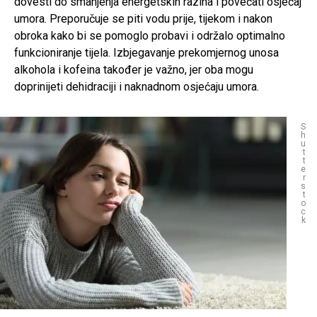
dovesti do smanjenja energetskih razina i povećati osjećaj
umora. Preporučuje se piti vodu prije, tijekom i nakon
obroka kako bi se pomoglo probavi i održalo optimalno
funkcioniranje tijela. Izbjegavanje prekomjernog unosa
alkohola i kofeina također je važno, jer oba mogu
doprinijeti dehidraciji i naknadnom osjećaju umora.
S
h
u
t
t
e
r
s
t
o
c
k