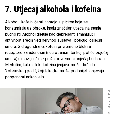
7. Utjecaj alkohola i kofeina
Alkohol i kofein, česti sastojci u pićima koja se
konzumiraju uz obroke, imaju
značajan utjecaj na stanje
budnosti
. Alkohol djeluje kao depresant, smanjujući
aktivnost središnjeg nervnog sustava i potičući osjećaj
umora. S druge strane, kofein privremeno blokira
receptore za adenosin (neurotransmiter koji potiče osjećaj
umora) u mozgu, čime pruža privremeni osjećaj budnosti.
Međutim, kako efekt kofeina jenjava, može doći do
‘kofeinskog pada’, koji također može pridonijeti osjećaju
pospanosti nakon jela.
S
h
u
t
t
e
r
s