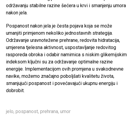
održavanju stabilne razine šećera u krvi i smanjenju umora
nakon jela.
Pospanost nakon jela je česta pojava koja se može
umanjiti primjenom nekoliko jednostavnih strategija.
Održavanje uravnotežene prehrane, redovita hidratacija,
umjerena tjelesna aktivnost, uspostavljanje redovitog
rasporeda obroka i odabir namirnica s niskim glikemijskim
indeksom ključni su za održavanje optimalne razine
energije. Implementacijom ovih promjena u svakodnevne
navike, možemo značajno poboljšati kvalitetu života,
smanjujući pospanost i povećavajući ukupnu energiju i
dobrobit.
jelo
,
pospanost
,
prehrana
,
umor