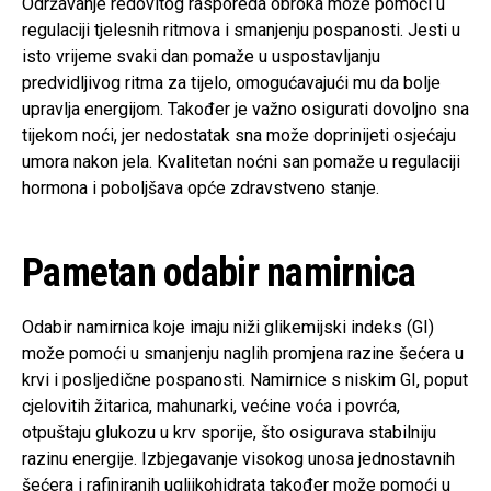
Održavanje redovitog rasporeda obroka može pomoći u
regulaciji tjelesnih ritmova i smanjenju pospanosti. Jesti u
isto vrijeme svaki dan pomaže u uspostavljanju
predvidljivog ritma za tijelo, omogućavajući mu da bolje
upravlja energijom. Također je važno osigurati dovoljno sna
tijekom noći, jer nedostatak sna može doprinijeti osjećaju
umora nakon jela. Kvalitetan noćni san pomaže u regulaciji
hormona i poboljšava opće zdravstveno stanje.
Pametan odabir namirnica
Odabir namirnica koje imaju niži glikemijski indeks (GI)
može pomoći u smanjenju naglih promjena razine šećera u
krvi i posljedične pospanosti. Namirnice s niskim GI, poput
cjelovitih žitarica, mahunarki, većine voća i povrća,
otpuštaju glukozu u krv sporije, što osigurava stabilniju
razinu energije. Izbjegavanje visokog unosa jednostavnih
šećera i rafiniranih ugljikohidrata također može pomoći u