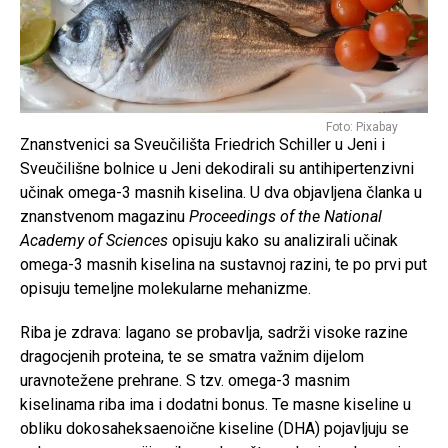
Foto: Pixabay
Znanstvenici sa Sveučilišta Friedrich Schiller u Jeni i
Sveučilišne bolnice u Jeni dekodirali su antihipertenzivni
učinak omega-3 masnih kiselina. U dva objavljena članka u
znanstvenom magazinu
Proceedings of the National
Academy of Sciences
opisuju kako su analizirali učinak
omega-3 masnih kiselina na sustavnoj razini, te po prvi put
opisuju temeljne molekularne mehanizme.
Riba je zdrava: lagano se probavlja, sadrži visoke razine
dragocjenih proteina, te se smatra važnim dijelom
uravnotežene prehrane. S tzv. omega-3 masnim
kiselinama riba ima i dodatni bonus. Te masne kiseline u
obliku dokosaheksaenoične kiseline (DHA) pojavljuju se