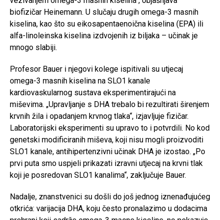
vezivanjem omega-3 masnih kiselina“, objašnjava
biofizičar Heinemann. U slučaju drugih omega-3 masnih
kiselina, kao što su eikosapentaenoična kiselina (EPA) ili
alfa-linoleinska kiselina izdvojenih iz biljaka – učinak je
mnogo slabiji.
Profesor Bauer i njegovi kolege ispitivali su utjecaj
omega-3 masnih kiselina na SLO1 kanale
kardiovaskularnog sustava eksperimentirajući na
miševima. „Upravljanje s DHA trebalo bi rezultirati širenjem
krvnih žila i opadanjem krvnog tlaka“, izjavljuje fizičar.
Laboratorijski eksperimenti su upravo to i potvrdili. No kod
genetski modificiranih miševa, koji nisu mogli proizvoditi
SLO1 kanale, antihipertenzivni učinak DHA je izostao. „Po
prvi puta smo uspjeli prikazati izravni utjecaj na krvni tlak
koji je posredovan SLO1 kanalima“, zaključuje Bauer.
Nadalje, znanstvenici su došli do još jednog iznenađujućeg
otkrića: varijacija DHA, koju često pronalazimo u dodacima