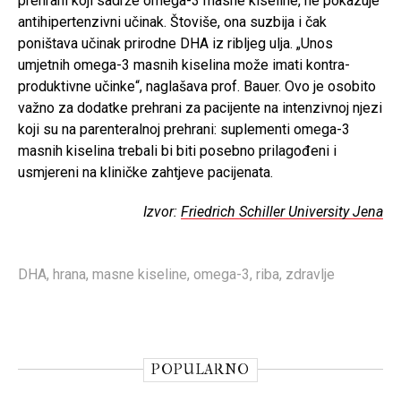
prehrani koji sadrže omega-3 masne kiseline, ne pokazuje
antihipertenzivni učinak. Štoviše, ona suzbija i čak
poništava učinak prirodne DHA iz ribljeg ulja. „Unos
umjetnih omega-3 masnih kiselina može imati kontra-
produktivne učinke“, naglašava prof. Bauer. Ovo je osobito
važno za dodatke prehrani za pacijente na intenzivnoj njezi
koji su na parenteralnoj prehrani: suplementi omega-3
masnih kiselina trebali bi biti posebno prilagođeni i
usmjereni na kliničke zahtjeve pacijenata.
Izvor:
Friedrich Schiller University Jena
DHA
,
hrana
,
masne kiseline
,
omega-3
,
riba
,
zdravlje
POPULARNO