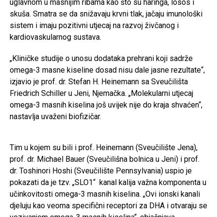
uglavnom u masnijim ribama kao što su haringa, losos i
skuša. Smatra se da snižavaju krvni tlak, jačaju imunološki
sistem i imaju pozitivni utjecaj na razvoj živčanog i
kardiovaskularnog sustava.
„Kliničke studije o unosu dodataka prehrani koji sadrže
omega-3 masne kiseline dosad nisu dale jasne rezultate“,
izjavio je prof. dr. Stefan H. Heinemann sa Sveučilišta
Friedrich Schiller u Jeni, Njemačka. „Molekularni utjecaj
omega-3 masnih kiselina još uvijek nije do kraja shvaćen“,
nastavlja uvaženi biofizičar.
Tim u kojem su bili i prof. Heinemann (Sveučilište Jena),
prof. dr. Michael Bauer (Sveučilišna bolnica u Jeni) i prof.
dr. Toshinori Hoshi (Sveučilište Pennsylvania) uspio je
pokazati da je tzv. „SLO1“ kanal kalija važna komponenta u
učinkovitosti omega-3 masnih kiselina. „Ovi ionski kanali
djeluju kao veoma specifični receptori za DHA i otvaraju se