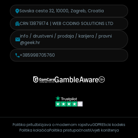
Savska cesta 32, 10000, Zagreb, Croatia
CRN 13879174 | WEB CODING SOLUTIONS LTD
info / drustveni / prodaja /
karijera / pravni
@geek.hr
+385998705760
Politika pritužbi
Izjava o modernom ropstvu
GDPR
Eticki kodeks
Politika kolačića
Politika pristupačnosti
Uvjeti korištenja