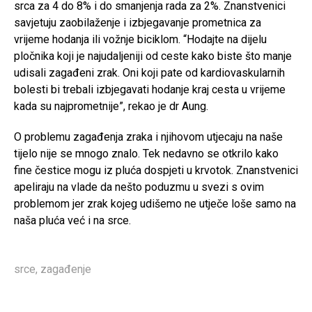
srca za 4 do 8% i do smanjenja rada za 2%. Znanstvenici
savjetuju zaobilaženje i izbjegavanje prometnica za
vrijeme hodanja ili vožnje biciklom. “Hodajte na dijelu
pločnika koji je najudaljeniji od ceste kako biste što manje
udisali zagađeni zrak. Oni koji pate od kardiovaskularnih
bolesti bi trebali izbjegavati hodanje kraj cesta u vrijeme
kada su najprometnije”, rekao je dr Aung.
O problemu zagađenja zraka i njihovom utjecaju na naše
tijelo nije se mnogo znalo. Tek nedavno se otkrilo kako
fine čestice mogu iz pluća dospjeti u krvotok. Znanstvenici
apeliraju na vlade da nešto poduzmu u svezi s ovim
problemom jer zrak kojeg udišemo ne utječe loše samo na
naša pluća već i na srce.
srce
,
zagađenje