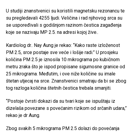
U studiji znanstvenici su koristili magnetsku rezonancu te
su pregledavali 4255 ljudi. Veličina i rad njihovog srca su
se uspoređivali s godišnjom razinom čestica zagađenja
koje se nazivaju MP 2.5. na adresi kojoj žive..
Kardiolog dr.. Nay Aung je rekao: “Kako raste izloženost
PM 2.5, srce postaje sve veće i lošije radi.” U prosjeku
količina PM 2.5 je iznosila 10 mikrograma po kubičnom
metru zraka što je ispod propisane sigurnosne granice od
25 mikrograma. Međutim, i ove niže količine su imale
štetan utjecaj na srce. Znanstvenici smatraju da bi se zbog
tog razloga količina štetnih čestica trebala smanjiti.
“Postoje čvrsti dokazi da su tvari koje se ispuštaju iz
dizelaša povezane s povećanim rizikom od srčanih udara,”
rekao je dr Aung.
Zbog svakih 5 mikrograma PM 2.5 dolazi do povećanja