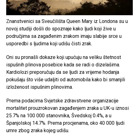
Znanstvenici sa Sveučilišta Queen Mary iz Londona su u
novoj studiji došli do spoznaje kako ljudi koji žive u
područjima sa zagađenim zrakom imaju slabije srce u
usporedbi s ljudima koji udišu čisti zrak.
Oni su pronašli dokaze koji upućuju na veliku štetnost
ispušnih plinova posebice kada se radi o dizelašima.
Kardiolozi preporučuju da se ljudi za vrijeme hodanja
pokušaju što više udaljiti od automobila kako bi smanjili
izloženost ispušnim plinovima.
Prema podacima Svjetske zdravstvene organizacije
mortalitet prouzrokovan zagađenjem zraka u UK-u iznosi
25.7% na 100 000 stanovnika, Švedskoj 0.4%, a u
Španjolskoj 14.7%. Prema procjenama, oko 40 000 ljudi
umre zbog zraka kojeg udišu.