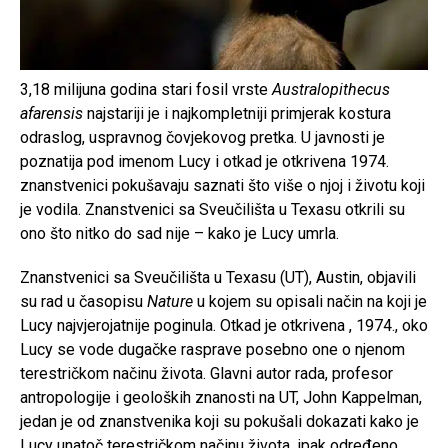
3,18 milijuna godina stari fosil vrste
Australopithecus
afarensis
najstariji je i najkompletniji primjerak kostura
odraslog, uspravnog čovjekovog pretka. U javnosti je
poznatija pod imenom Lucy i otkad je otkrivena 1974.
znanstvenici pokušavaju saznati što više o njoj i životu koji
je vodila. Znanstvenici sa Sveučilišta u Texasu otkrili su
ono što nitko do sad nije – kako je Lucy umrla.
Znanstvenici sa Sveučilišta u Texasu (UT), Austin, objavili
su rad u časopisu
Nature
u kojem su opisali način na koji je
Lucy najvjerojatnije poginula. Otkad je otkrivena , 1974., oko
Lucy se vode dugačke rasprave posebno one o njenom
terestričkom načinu života. Glavni autor rada, profesor
antropologije i geoloških znanosti na UT, John Kappelman,
jedan je od znanstvenika koji su pokušali dokazati kako je
Lucy unatoč terestričkom načinu života, ipak određeno