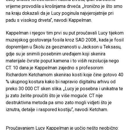
vrijeme provodila u krošnjama drveća. „Ironično je što smo
na kraju dokazali da je Lucy poginula najvjerojatnije pri
padu s visokog drveta“, navodi Kappelman.
Kappelman i njegov tim prvi su put proučavali Lucy tijekom
muzejskog gostovanja fosila kroz SAD 2008., kada je fosil
dopremljen u Školu za geoznanosti u Jackson u Teksasu,
gdje su je snimili posebnim uređajem koji skenira
materijale čvrste poput kamena i to viših rezolucija nego
CT. 10 dana je Kappelman zajedno s profesorom
Richardom Ketchamom skenirao kosti koje čine gotovo 40
% ukupnog kostura kako bi napravio digitalnu arhivu od
preko 30 000 CT sken slika. „Lucy je posebna i unikatna te
ju zato želite proučiti što je više moguće. CT nije
destruktivna metoda pa smo zato mogli vidjeti što je
iznutra, detalje i raspored kostiju“, navodi Ketcham.
Proučavanjem Lucy Kappelman je uočio nešto neobično: