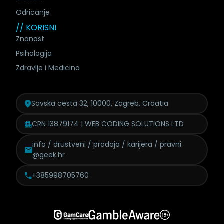
Odricanje
// KORISNI
Znanost
Psihologija
Zdravlje i Medicina
Savska cesta 32, 10000, Zagreb, Croatia
CRN 13879174 | WEB CODING SOLUTIONS LTD
info / drustveni / prodaja /
karijera / pravni
@geek.hr
+385998705760