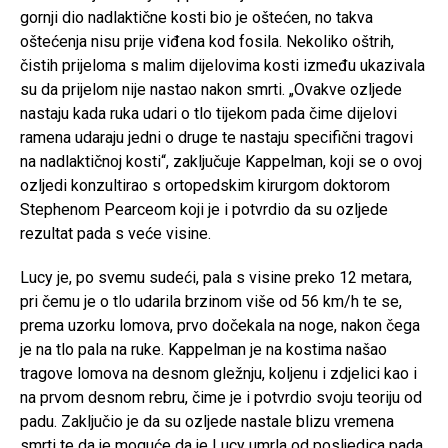
gornji dio nadlaktične kosti bio je oštećen, no takva
oštećenja nisu prije viđena kod fosila. Nekoliko oštrih,
čistih prijeloma s malim dijelovima kosti između ukazivala
su da prijelom nije nastao nakon smrti. „Ovakve ozljede
nastaju kada ruka udari o tlo tijekom pada čime dijelovi
ramena udaraju jedni o druge te nastaju specifični tragovi
na nadlaktičnoj kosti“, zaključuje Kappelman, koji se o ovoj
ozljedi konzultirao s ortopedskim kirurgom doktorom
Stephenom Pearceom koji je i potvrdio da su ozljede
rezultat pada s veće visine.
Lucy je, po svemu sudeći, pala s visine preko 12 metara,
pri čemu je o tlo udarila brzinom više od 56 km/h te se,
prema uzorku lomova, prvo dočekala na noge, nakon čega
je na tlo pala na ruke. Kappelman je na kostima našao
tragove lomova na desnom gležnju, koljenu i zdjelici kao i
na prvom desnom rebru, čime je i potvrdio svoju teoriju od
padu. Zaključio je da su ozljede nastale blizu vremena
smrti te da je moguće da je Lucy umrla od posljedica pada,