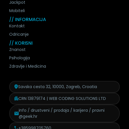
Jackpot
Mobiteli
// INFORMACIJA
Kontakt
Odricanje
// KORISNI
Znanost
Psihologija
Zdravlje i Medicina
Savska cesta 32, 10000, Zagreb, Croatia
CRN 13879174 | WEB CODING SOLUTIONS LTD
info / drustveni / prodaja /
karijera / pravni
@geek.hr
+385998705760