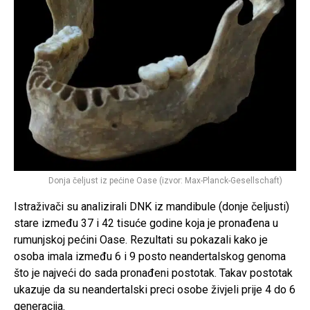
Donja čeljust iz pećine Oase (izvor: Max-Planck-Gesellschaft)
Istraživači su analizirali DNK iz mandibule (donje čeljusti)
stare između 37 i 42 tisuće godine koja je pronađena u
rumunjskoj pećini Oase. Rezultati su pokazali kako je
osoba imala između 6 i 9 posto neandertalskog genoma
što je najveći do sada pronađeni postotak. Takav postotak
ukazuje da su neandertalski preci osobe živjeli prije 4 do 6
generacija.