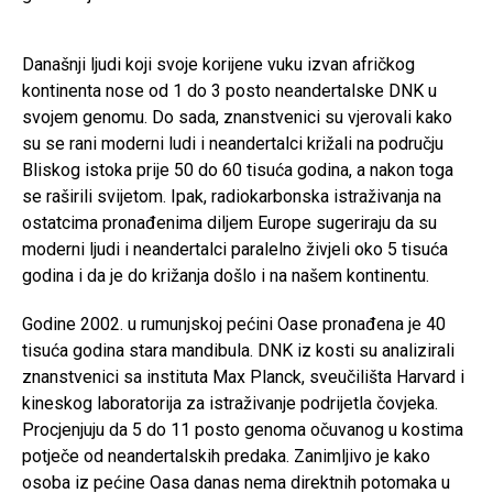
Današnji ljudi koji svoje korijene vuku izvan afričkog
kontinenta nose od 1 do 3 posto neandertalske DNK u
svojem genomu. Do sada, znanstvenici su vjerovali kako
su se rani moderni ludi i neandertalci križali na području
Bliskog istoka prije 50 do 60 tisuća godina, a nakon toga
se raširili svijetom. Ipak, radiokarbonska istraživanja na
ostatcima pronađenima diljem Europe sugeriraju da su
moderni ljudi i neandertalci paralelno živjeli oko 5 tisuća
godina i da je do križanja došlo i na našem kontinentu.
Godine 2002. u rumunjskoj pećini Oase pronađena je 40
tisuća godina stara mandibula. DNK iz kosti su analizirali
znanstvenici sa instituta Max Planck, sveučilišta Harvard i
kineskog laboratorija za istraživanje podrijetla čovjeka.
Procjenjuju da 5 do 11 posto genoma očuvanog u kostima
potječe od neandertalskih predaka. Zanimljivo je kako
osoba iz pećine Oasa danas nema direktnih potomaka u