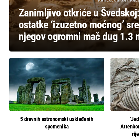
ARHEOLOGIJA I PA
Zanimljivo otkriće u Švedskoj:
ostatke ‘izuzetno moćnog’ sre
njegov ogromni mač dug 1.3 
5 drevnih astronomski usklađenih
‘Jed
spomenika
Attenbo
rij