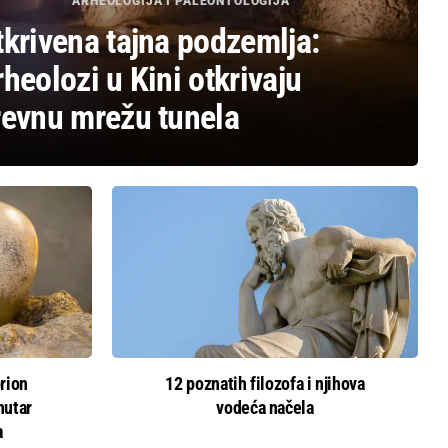
ARHEOLOGIJA I PALEONTOLOGIJA
tkrivena tajna podzemlja:
heolozi u Kini otkrivaju
revnu mrežu tunela
rion
12 poznatih filozofa i njihova
nutar
vodeća načela
a