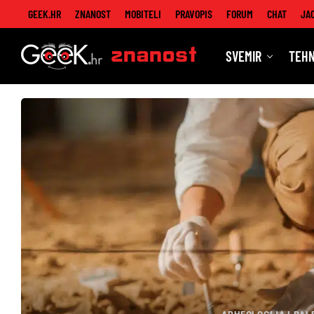
GEEK.HR
ZNANOST
MOBITELI
PRAVOPIS
FORUM
CHAT
JA
SVEMIR
TEHN
Znanost