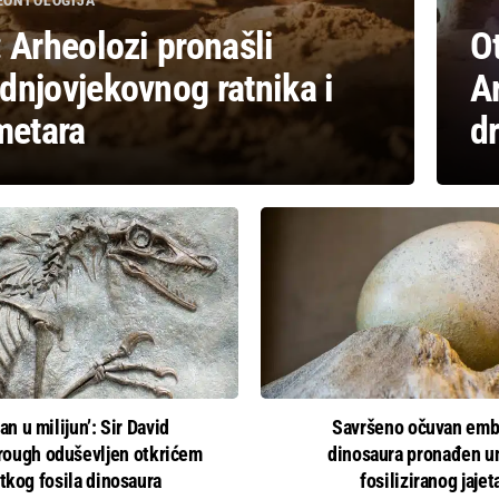
LEONTOLOGIJA
 Arheolozi pronašli
O
dnjovjekovnog ratnika i
Ar
metara
d
an u milijun’: Sir David
Savršeno očuvan emb
rough oduševljen otkrićem
dinosaura pronađen u
etkog fosila dinosaura
fosiliziranog jajet