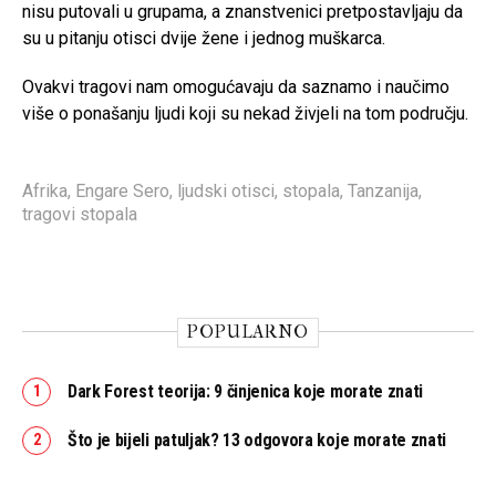
nisu putovali u grupama, a znanstvenici pretpostavljaju da
su u pitanju otisci dvije žene i jednog muškarca.
Ovakvi tragovi nam omogućavaju da saznamo i naučimo
više o ponašanju ljudi koji su nekad živjeli na tom području.
Afrika
,
Engare Sero
,
ljudski otisci
,
stopala
,
Tanzanija
,
tragovi stopala
POPULARNO
Dark Forest teorija: 9 činjenica koje morate znati
Što je bijeli patuljak? 13 odgovora koje morate znati