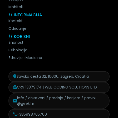
Mobiteli
// INFORMACIJA
Kontakt
Odricanje
// KORISNI
Znanost
Psihologija
Zdravlje i Medicina
Savska cesta 32, 10000, Zagreb, Croatia
CRN 13879174 | WEB CODING SOLUTIONS LTD
info / drustveni / prodaja /
karijera / pravni
@geek.hr
+385998705760