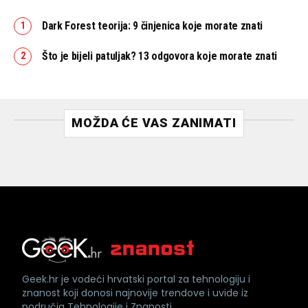
Dark Forest teorija: 9 činjenica koje morate znati
Što je bijeli patuljak? 13 odgovora koje morate znati
MOŽDA ĆE VAS ZANIMATI
Geek.hr je vodeći hrvatski portal za tehnologiju i
znanost koji donosi najnovije trendove i uvide iz
područja Tehnologije i Znanosti.