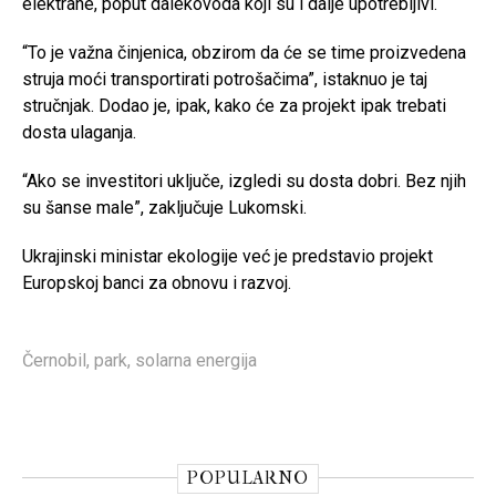
elektrane, poput dalekovoda koji su i dalje upotrebljivi.
“To je važna činjenica, obzirom da će se time proizvedena
struja moći transportirati potrošačima”, istaknuo je taj
stručnjak. Dodao je, ipak, kako će za projekt ipak trebati
dosta ulaganja.
“Ako se investitori uključe, izgledi su dosta dobri. Bez njih
su šanse male”, zaključuje Lukomski.
Ukrajinski ministar ekologije već je predstavio projekt
Europskoj banci za obnovu i razvoj.
Černobil
,
park
,
solarna energija
POPULARNO